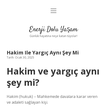
menüyü
Anasayfa
aç
Gizlilik Politikası
Enerji Dolu Yaşam
Yasal Uyarı
Günlük hayatına neşe katan tüyolar!
Hakkımızda
Hakim Ile Yargıç Aynı Şey Mi
Tarih: Ocak 30, 2025
Hakim ve yargıç aynı
şey mi?
Hakim (hukuk) – Mahkemede davalara karar veren
ve adaleti sağlayan kişi.