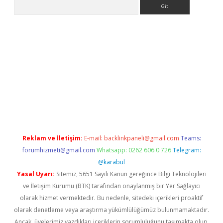
Arama
xper giriş
betexper giriş
Reklam ve İletişim:
E-mail:
backlinkpaneli@gmail.com
Teams:
forumhizmeti@gmail.com
Whatsapp: 0262 606 0 726
Telegram:
@karabul
Yasal Uyarı:
Sitemiz, 5651 Sayılı Kanun gereğince Bilgi Teknolojileri
ve İletişim Kurumu (BTK) tarafından onaylanmış bir Yer Sağlayıcı
olarak hizmet vermektedir. Bu nedenle, sitedeki içerikleri proaktif
olarak denetleme veya araştırma yükümlülüğümüz bulunmamaktadır.
Ancak, üyelerimiz yazdıkları içeriklerin sorumluluğunu taşımakta olup,