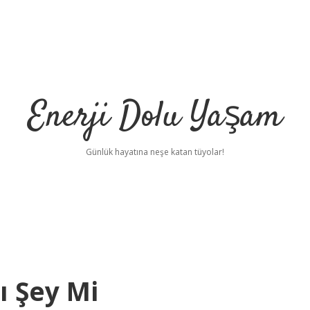
Enerji Dolu Yaşam
Günlük hayatına neşe katan tüyolar!
ı Şey Mi