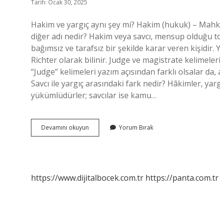
Tarih: Ocak 30, 2025
Hakim ve yargıç aynı şey mi? Hakim (hukuk) – Mahke
diğer adı nedir? Hakim veya savcı, mensup olduğu t
bağımsız ve tarafsız bir şekilde karar veren kişidir.
Richter olarak bilinir. Judge ve magistrate kelimeleri 
“Judge” kelimeleri yazım açısından farklı olsalar da,
Savcı ile yargıç arasındaki fark nedir? Hâkimler, ya
yükümlüdürler; savcılar ise kamu…
Hakim
Devamını okuyun
Yorum Bırak
Ile
Yargıç
Aynı
Şey
Mi
https://www.dijitalbocek.com.tr
https://panta.com.tr