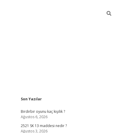
Sidebar
Son Yazılar
ilbet mobil giriş
betexper giriş
betexper giriş
Birdirbir oyunu kaç kişilik ?
Ağustos 6, 2026
2521 SK 13 maddesi nedir ?
Ağustos 3, 2026