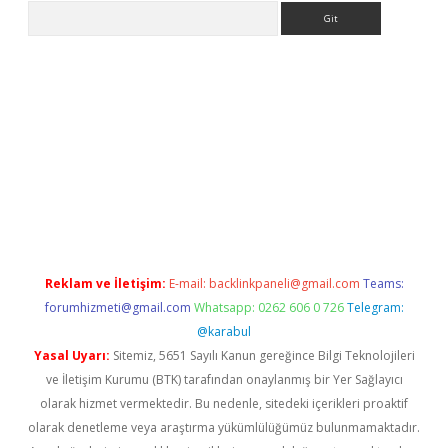
Arama
l giriş
betexper giriş
betexper giriş
Reklam ve İletişim:
E-mail:
backlinkpaneli@gmail.com
Teams:
forumhizmeti@gmail.com
Whatsapp: 0262 606 0 726
Telegram:
@karabul
Yasal Uyarı:
Sitemiz, 5651 Sayılı Kanun gereğince Bilgi Teknolojileri
ve İletişim Kurumu (BTK) tarafından onaylanmış bir Yer Sağlayıcı
olarak hizmet vermektedir. Bu nedenle, sitedeki içerikleri proaktif
olarak denetleme veya araştırma yükümlülüğümüz bulunmamaktadır.