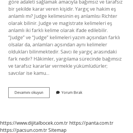
göre adaleti sağlamak amacıyla bağımsız ve tarafsız
bir şekilde karar veren kişidir. Yargıç ve hakim eş
anlamlı mı? Judge kelimesinin eş anlamlısı Richter
olarak bilinir. Judge ve magistrate kelimeleri eş
anlamlı iki farklı kelime olarak ifade edilebilir.
“Judge” ve “Judge” kelimeleri yazım açısından farklı
olsalar da, anlamları açısından aynı kelimeler
oldukları bilinmektedir. Savcı ile yargıç arasındaki
fark nedir? Hâkimler, yargılama sürecinde bağımsız
ve tarafsız kararlar vermekle yükümlüdürler;
savcılar ise kamu…
Hakim
Devamını okuyun
Yorum Bırak
Ile
Yargıç
Aynı
Şey
Mi
https://www.dijitalbocek.com.tr
https://panta.com.tr
https://pacsun.com.tr
Sitemap