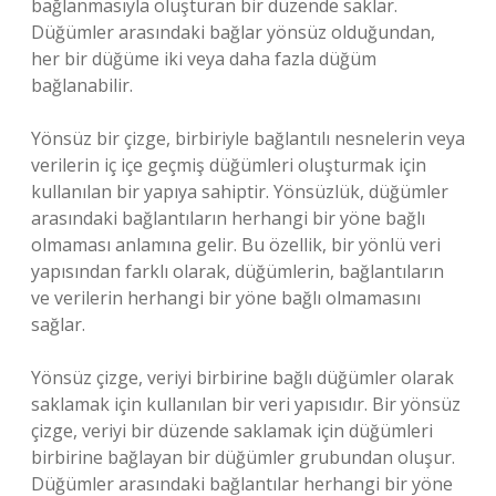
bağlanmasıyla oluşturan bir düzende saklar.
Düğümler arasındaki bağlar yönsüz olduğundan,
her bir düğüme iki veya daha fazla düğüm
bağlanabilir.
Yönsüz bir çizge, birbiriyle bağlantılı nesnelerin veya
verilerin iç içe geçmiş düğümleri oluşturmak için
kullanılan bir yapıya sahiptir. Yönsüzlük, düğümler
arasındaki bağlantıların herhangi bir yöne bağlı
olmaması anlamına gelir. Bu özellik, bir yönlü veri
yapısından farklı olarak, düğümlerin, bağlantıların
ve verilerin herhangi bir yöne bağlı olmamasını
sağlar.
Yönsüz çizge, veriyi birbirine bağlı düğümler olarak
saklamak için kullanılan bir veri yapısıdır. Bir yönsüz
çizge, veriyi bir düzende saklamak için düğümleri
birbirine bağlayan bir düğümler grubundan oluşur.
Düğümler arasındaki bağlantılar herhangi bir yöne