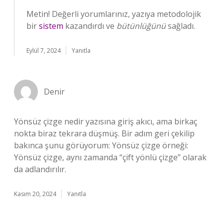
Metin! Değerli yorumlarınız, yazıya metodolojik
bir
sistem
kazandırdı ve
bütünlüğünü
sağladı.
Eylül 7, 2024
Yanıtla
Denir
Yönsüz çizge nedir yazısına giriş akıcı, ama birkaç
nokta biraz tekrara düşmüş. Bir adım geri çekilip
bakınca şunu görüyorum: Yönsüz çizge örneği:
Yönsüz çizge, aynı zamanda “çift yönlü çizge” olarak
da adlandırılır.
Kasım 20, 2024
Yanıtla