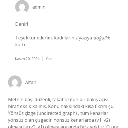
admin
Denir!
Teşekkür ederim, katkılarınız yazıya
doğallık
kattı.
Kasım 20, 2024
Yanıtla
Altan
Metnin başı düzenli, fakat özgün bir bakış açısı
biraz eksik kalmış. Konu hakkındaki kısa fikrim şu:
Yönsüz çizge (undirected graph) , tüm kenarları
yönsüz olan çizgedir. Yönsüz kenarlarda (v1, v2)
olması ile (v2, v1) olması arasında fark yoktur. Çizge