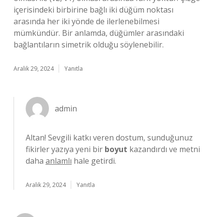
içerisindeki birbirine bağlı iki düğüm noktası
arasında her iki yönde de ilerlenebilmesi
mümkündür. Bir anlamda, düğümler arasındaki
bağlantıların simetrik olduğu söylenebilir.
Aralık 29, 2024
Yanıtla
admin
Altan! Sevgili katkı veren dostum, sunduğunuz
fikirler yazıya yeni bir
boyut
kazandırdı ve metni
daha
anlamlı
hale getirdi.
Aralık 29, 2024
Yanıtla