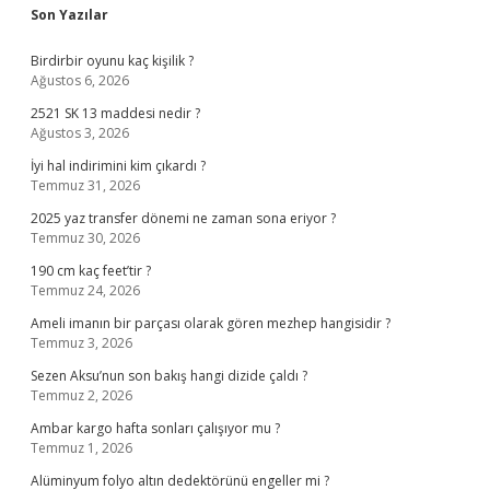
Sidebar
Son Yazılar
Birdirbir oyunu kaç kişilik ?
Ağustos 6, 2026
2521 SK 13 maddesi nedir ?
Ağustos 3, 2026
İyi hal indirimini kim çıkardı ?
Temmuz 31, 2026
2025 yaz transfer dönemi ne zaman sona eriyor ?
Temmuz 30, 2026
190 cm kaç feet’tir ?
Temmuz 24, 2026
Ameli imanın bir parçası olarak gören mezhep hangisidir ?
Temmuz 3, 2026
Sezen Aksu’nun son bakış hangi dizide çaldı ?
Temmuz 2, 2026
Ambar kargo hafta sonları çalışıyor mu ?
Temmuz 1, 2026
Alüminyum folyo altın dedektörünü engeller mi ?