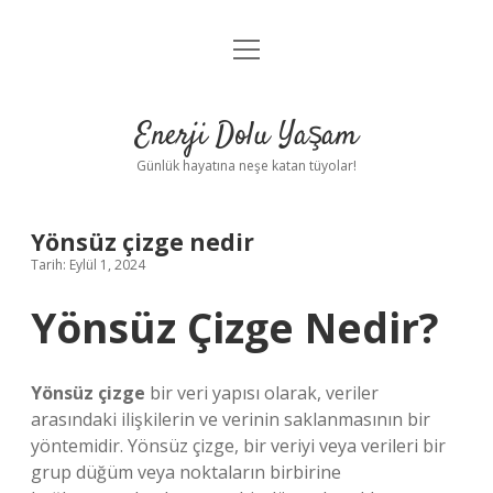
menüyü
Anasayfa
aç
Gizlilik Politikası
Enerji Dolu Yaşam
Yasal Uyarı
Günlük hayatına neşe katan tüyolar!
Hakkımızda
Yönsüz çizge nedir
Tarih: Eylül 1, 2024
Yönsüz Çizge Nedir?
Yönsüz çizge
bir veri yapısı olarak, veriler
arasındaki ilişkilerin ve verinin saklanmasının bir
yöntemidir. Yönsüz çizge, bir veriyi veya verileri bir
grup düğüm veya noktaların birbirine