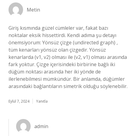
Metin
Giriş kısmında güzel cümleler var, fakat bazı
noktalar eksik hissettirdi. Kendi adıma şu detayı
önemsiyorum: Yönsüz çizge (undirected graph) ,
tüm kenarları yönsüz olan çizgedir. Yönsüz
kenarlarda (v1, v2) olması ile (v2, v1) olması arasında
fark yoktur. Çizge içerisindeki birbirine bağlı iki
düğüm noktası arasında her iki yönde de
ilerlenebilmesi mümkündür. Bir anlamda, düğümler
arasındaki bağlantıların simetrik olduğu söylenebilir.
Eylül 7, 2024
Yanıtla
admin