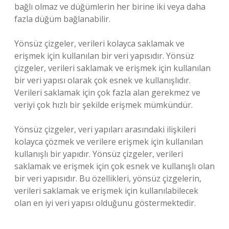
bağlı olmaz ve düğümlerin her birine iki veya daha
fazla düğüm bağlanabilir.
Yönsüz çizgeler, verileri kolayca saklamak ve
erişmek için kullanılan bir veri yapısıdır. Yönsüz
çizgeler, verileri saklamak ve erişmek için kullanılan
bir veri yapısı olarak çok esnek ve kullanışlıdır.
Verileri saklamak için çok fazla alan gerekmez ve
veriyi çok hızlı bir şekilde erişmek mümkündür.
Yönsüz çizgeler, veri yapıları arasındaki ilişkileri
kolayca çözmek ve verilere erişmek için kullanılan
kullanışlı bir yapıdır. Yönsüz çizgeler, verileri
saklamak ve erişmek için çok esnek ve kullanışlı olan
bir veri yapısıdır. Bu özellikleri, yönsüz çizgelerin,
verileri saklamak ve erişmek için kullanılabilecek
olan en iyi veri yapısı olduğunu göstermektedir.