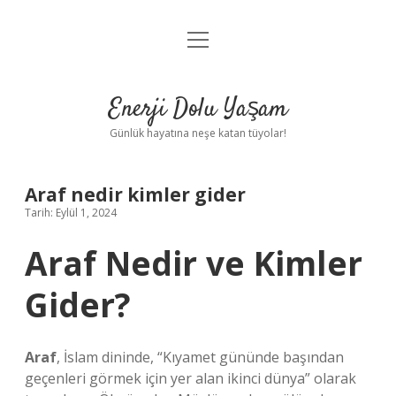
menüyü
Anasayfa
aç
Gizlilik Politikası
Enerji Dolu Yaşam
Yasal Uyarı
Günlük hayatına neşe katan tüyolar!
Hakkımızda
Araf nedir kimler gider
Tarih: Eylül 1, 2024
Araf Nedir ve Kimler
Gider?
Araf
, İslam dininde, “Kıyamet gününde başından
geçenleri görmek için yer alan ikinci dünya” olarak