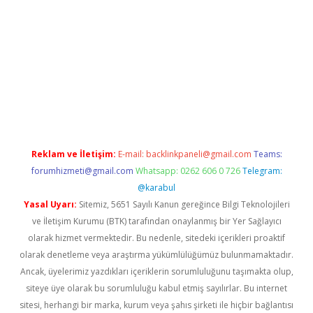
xper giriş
betexper giriş
Reklam ve İletişim:
E-mail:
backlinkpaneli@gmail.com
Teams:
forumhizmeti@gmail.com
Whatsapp: 0262 606 0 726
Telegram:
@karabul
Yasal Uyarı:
Sitemiz, 5651 Sayılı Kanun gereğince Bilgi Teknolojileri
ve İletişim Kurumu (BTK) tarafından onaylanmış bir Yer Sağlayıcı
olarak hizmet vermektedir. Bu nedenle, sitedeki içerikleri proaktif
olarak denetleme veya araştırma yükümlülüğümüz bulunmamaktadır.
Ancak, üyelerimiz yazdıkları içeriklerin sorumluluğunu taşımakta olup,
siteye üye olarak bu sorumluluğu kabul etmiş sayılırlar. Bu internet
sitesi, herhangi bir marka, kurum veya şahıs şirketi ile hiçbir bağlantısı