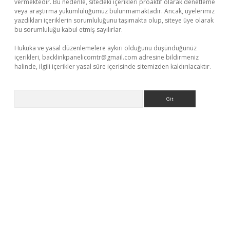
vermektedir. Bu nedenle, sitedeki içerikleri proaktif olarak denetleme
veya araştırma yükümlülüğümüz bulunmamaktadır. Ancak, üyelerimiz
yazdıkları içeriklerin sorumluluğunu taşımakta olup, siteye üye olarak
bu sorumluluğu kabul etmiş sayılırlar.
Hukuka ve yasal düzenlemelere aykırı olduğunu düşündüğünüz
içerikleri,
backlinkpanelicomtr@gmail.com
adresine bildirmeniz
halinde, ilgili içerikler yasal süre içerisinde sitemizden kaldırılacaktır.
Arama
er giriş
betexper giriş