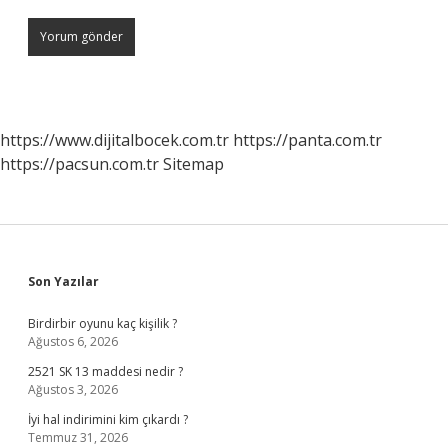
https://www.dijitalbocek.com.tr
https://panta.com.tr
https://pacsun.com.tr
Sitemap
Sidebar
Son Yazılar
Birdirbir oyunu kaç kişilik ?
Ağustos 6, 2026
2521 SK 13 maddesi nedir ?
Ağustos 3, 2026
İyi hal indirimini kim çıkardı ?
Temmuz 31, 2026