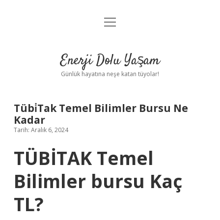
menüyü
Anasayfa
aç
Gizlilik Politikası
Enerji Dolu Yaşam
Yasal Uyarı
Günlük hayatına neşe katan tüyolar!
Hakkımızda
Tübi̇Tak Temel Bilimler Bursu Ne
Kadar
Tarih: Aralık 6, 2024
TÜBİTAK Temel
Bilimler bursu Kaç
TL?