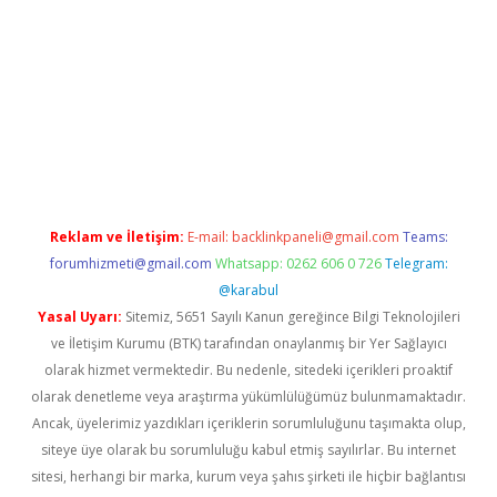
giriş
betexper giriş
Reklam ve İletişim:
E-mail:
backlinkpaneli@gmail.com
Teams:
forumhizmeti@gmail.com
Whatsapp: 0262 606 0 726
Telegram:
@karabul
Yasal Uyarı:
Sitemiz, 5651 Sayılı Kanun gereğince Bilgi Teknolojileri
ve İletişim Kurumu (BTK) tarafından onaylanmış bir Yer Sağlayıcı
olarak hizmet vermektedir. Bu nedenle, sitedeki içerikleri proaktif
olarak denetleme veya araştırma yükümlülüğümüz bulunmamaktadır.
Ancak, üyelerimiz yazdıkları içeriklerin sorumluluğunu taşımakta olup,
siteye üye olarak bu sorumluluğu kabul etmiş sayılırlar. Bu internet
sitesi, herhangi bir marka, kurum veya şahıs şirketi ile hiçbir bağlantısı