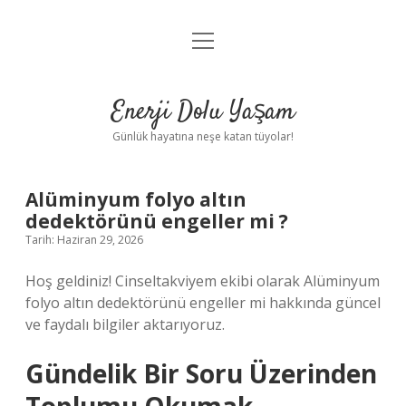
menüyü
Anasayfa
aç
Gizlilik Politikası
Enerji Dolu Yaşam
Yasal Uyarı
Günlük hayatına neşe katan tüyolar!
Hakkımızda
Alüminyum folyo altın
dedektörünü engeller mi ?
Tarih: Haziran 29, 2026
Hoş geldiniz! Cinseltakviyem ekibi olarak Alüminyum
folyo altın dedektörünü engeller mi hakkında güncel
ve faydalı bilgiler aktarıyoruz.
Gündelik Bir Soru Üzerinden