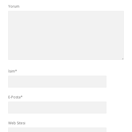
Yorum
İsim*
E-Posta*
Web Sitesi