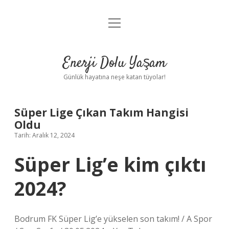
menüyü
Anasayfa
aç
Gizlilik Politikası
Enerji Dolu Yaşam
Yasal Uyarı
Günlük hayatına neşe katan tüyolar!
Hakkımızda
Süper Lige Çıkan Takım Hangisi
Oldu
Tarih: Aralık 12, 2024
Süper Lig’e kim çıktı
2024?
Bodrum FK Süper Lig’e yükselen son takım! / A Spor