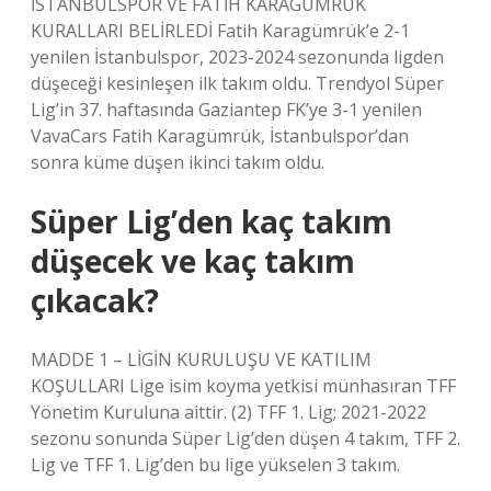
İSTANBULSPOR VE FATİH KARAGÜMRÜK
KURALLARI BELİRLEDİ Fatih Karagümrük’e 2-1
yenilen İstanbulspor, 2023-2024 sezonunda ligden
düşeceği kesinleşen ilk takım oldu. Trendyol Süper
Lig’in 37. haftasında Gaziantep FK’ye 3-1 yenilen
VavaCars Fatih Karagümrük, İstanbulspor’dan
sonra küme düşen ikinci takım oldu.
Süper Lig’den kaç takım
düşecek ve kaç takım
çıkacak?
MADDE 1 – LİGİN KURULUŞU VE KATILIM
KOŞULLARI Lige isim koyma yetkisi münhasıran TFF
Yönetim Kuruluna aittir. (2) TFF 1. Lig; 2021-2022
sezonu sonunda Süper Lig’den düşen 4 takım, TFF 2.
Lig ve TFF 1. Lig’den bu lige yükselen 3 takım.