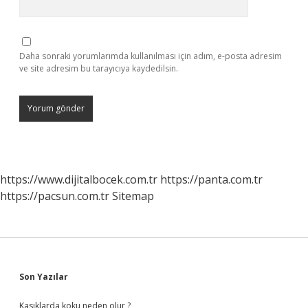
Daha sonraki yorumlarımda kullanılması için adım, e-posta adresim
ve site adresim bu tarayıcıya kaydedilsin.
https://www.dijitalbocek.com.tr
https://panta.com.tr
https://pacsun.com.tr
Sitemap
Sidebar
Son Yazılar
Kasıklarda koku neden olur ?