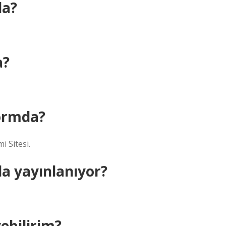
da?
a?
ormda?
i Sitesi.
a yayınlanıyor?
yebilirim?