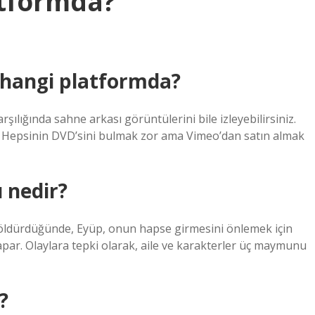
tformda?
i hangi platformda?
arşılığında sahne arkası görüntülerini bile izleyebilirsiniz.
or. Hepsinin DVD’sini bulmak zor ama Vimeo’dan satın almak
 nedir?
n öldürdüğünde, Eyüp, onun hapse girmesini önlemek için
apar. Olaylara tepki olarak, aile ve karakterler üç maymunu
?