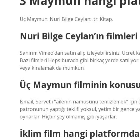
3 Maymun hangi pla
Üç Maymun: Nuri Bilge Ceylan: .tr: Kitap.
Nuri Bilge Ceylan’ın filmler
Sanırım Vimeo’dan satın alıp izleyebilirsiniz. Ücret k
Bazı filmleri Hepsiburada gibi birkaç yerde satılıy
veya kiralamak da mümkün.
Üç Maymun filminin konusu
İsmail, Servet’i “ailenin namusunu temizlemek” içi
patronunun yaptığı teklifi yoksul, yetim bir gence y
oynarlar. Hiçbir şey olmamış gibi yaşarlar.
İklim film hangi platformda