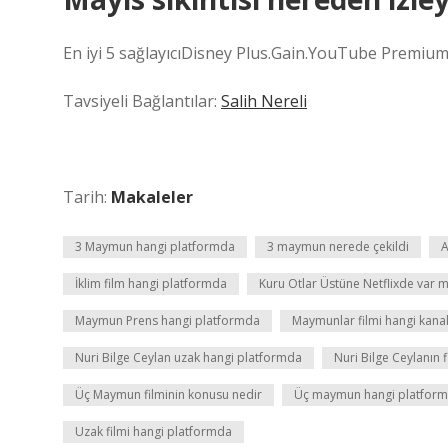
En iyi 5 sağlayıcıDisney Plus.Gain.YouTube Premium.
Tavsiyeli Bağlantılar:
Salih Nereli
Tarih:
Makaleler
3 Maymun hangi platformda
3 maymun nerede çekildi
A
İklim film hangi platformda
Kuru Otlar Üstüne Netflixde var m
Maymun Prens hangi platformda
Maymunlar filmi hangi kana
Nuri Bilge Ceylan uzak hangi platformda
Nuri Bilge Ceylanın 
Üç Maymun filminin konusu nedir
Üç maymun hangi platfor
Uzak filmi hangi platformda