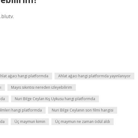
blutv.
hlat ağacı hangi platformda
Ahlat ağacı hangi platformda yayınlanıyor
ı
Mayıs sıkıntısı nereden izleyebilirim
lda
Nuri Bilge Ceylan Kış Uykusu hangi platformda
filmleri hangi platformda
Nuri Bilge Ceylanın son filmi hangisi
mda
Üç maymun kimin
Üç maymun ne zaman ödül aldı