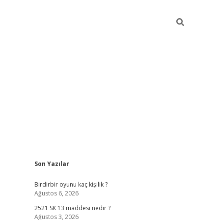
Sidebar
Son Yazılar
ilbet mobil giriş
betexper
Birdirbir oyunu kaç kişilik ?
Ağustos 6, 2026
2521 SK 13 maddesi nedir ?
Ağustos 3, 2026