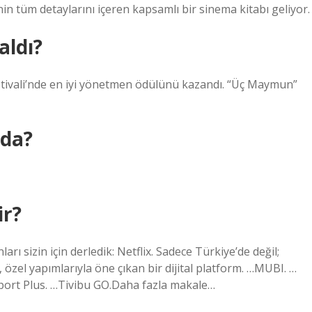
 tüm detaylarını içeren kapsamlı bir sinema kitabı geliyor.
ldı?
stivali’nde en iyi yönetmen ödülünü kazandı. “Üç Maymun”
da?
ir?
arı sizin için derledik: Netflix. Sadece Türkiye’de değil;
, özel yapımlarıyla öne çıkan bir dijital platform. …MUBI. …
ort Plus. …Tivibu GO.Daha fazla makale…