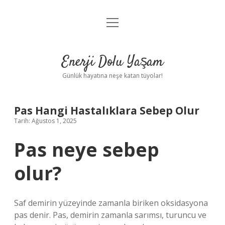
menüyü
Anasayfa
aç
Gizlilik Politikası
Enerji Dolu Yaşam
Yasal Uyarı
Günlük hayatına neşe katan tüyolar!
Hakkımızda
Pas Hangi Hastalıklara Sebep Olur
Tarih: Ağustos 1, 2025
Pas neye sebep
olur?
Saf demirin yüzeyinde zamanla biriken oksidasyona
pas denir. Pas, demirin zamanla sarımsı, turuncu ve