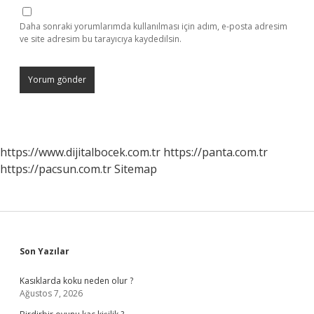
Daha sonraki yorumlarımda kullanılması için adım, e-posta adresim
ve site adresim bu tarayıcıya kaydedilsin.
https://www.dijitalbocek.com.tr
https://panta.com.tr
https://pacsun.com.tr
Sitemap
Sidebar
Son Yazılar
Kasıklarda koku neden olur ?
Ağustos 7, 2026