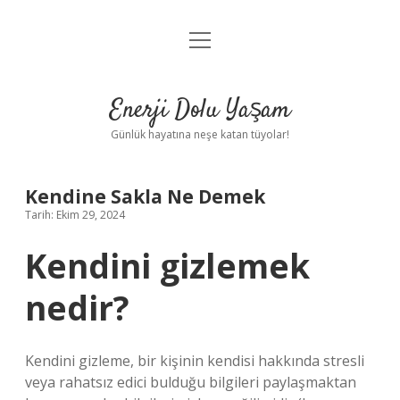
menüyü
Anasayfa
aç
Gizlilik Politikası
Enerji Dolu Yaşam
Yasal Uyarı
Günlük hayatına neşe katan tüyolar!
Hakkımızda
Kendine Sakla Ne Demek
Tarih: Ekim 29, 2024
Kendini gizlemek
nedir?
Kendini gizleme, bir kişinin kendisi hakkında stresli
veya rahatsız edici bulduğu bilgileri paylaşmaktan