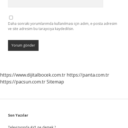
Daha sonraki yorumlarımda kullanılması için adım, e-posta adresim
ve site adresim bu tarayıcıya kaydedilsin.
https://www.dijitalbocek.com.tr
https://panta.com.tr
https://pacsun.com.tr
Sitemap
Sidebar
Son Yazılar
Televizyonda AV1 ne demek ?