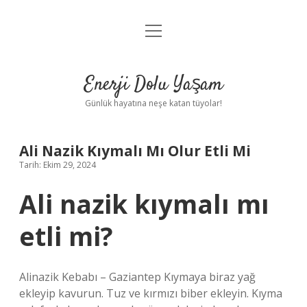
menüyü
Anasayfa
aç
Gizlilik Politikası
Enerji Dolu Yaşam
Yasal Uyarı
Günlük hayatına neşe katan tüyolar!
Hakkımızda
Ali Nazik Kıymalı Mı Olur Etli Mi
Tarih: Ekim 29, 2024
Ali nazik kıymalı mı
etli mi?
Alinazik Kebabı – Gaziantep Kıymaya biraz yağ
ekleyip kavurun. Tuz ve kırmızı biber ekleyin. Kıyma