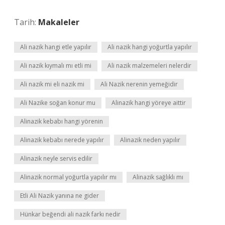
Tarih:
Makaleler
Ali nazik hangi etle yapılır
Ali nazik hangi yoğurtla yapılır
Ali nazik kıymalı mı etli mi
Ali nazik malzemeleri nelerdir
Ali nazik mi eli nazik mi
Ali Nazik nerenin yemeğidir
Ali Nazike soğan konur mu
Alinazik hangi yöreye aittir
Alinazik kebabı hangi yörenin
Alinazik kebabı nerede yapılır
Alinazik neden yapılır
Alinazik neyle servis edilir
Alinazik normal yoğurtla yapılır mı
Alinazik sağlıklı mı
Etli Ali Nazik yanına ne gider
Hünkar beğendi ali nazik farkı nedir