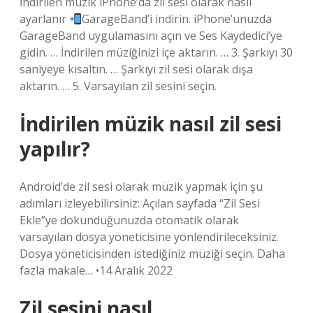
İndirilen müzik iPhone’da zil sesi olarak nasıl
ayarlanır
GarageBand’i indirin. iPhone’unuzda
GarageBand uygulamasını açın ve Ses Kaydedici’ye
gidin. … İndirilen müziğinizi içe aktarın. … 3. Şarkıyı 30
saniyeye kısaltın. … Şarkıyı zil sesi olarak dışa
aktarın. … 5. Varsayılan zil sesini seçin.
İndirilen müzik nasıl zil sesi
yapılır?
Android’de zil sesi olarak müzik yapmak için şu
adımları izleyebilirsiniz: Açılan sayfada “Zil Sesi
Ekle”ye dokunduğunuzda otomatik olarak
varsayılan dosya yöneticisine yönlendirileceksiniz.
Dosya yöneticisinden istediğiniz müziği seçin. Daha
fazla makale… •14 Aralık 2022
Zil sesini nasıl