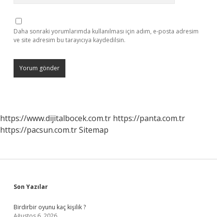
Daha sonraki yorumlarımda kullanılması için adım, e-posta adresim
ve site adresim bu tarayıcıya kaydedilsin.
https://www.dijitalbocek.com.tr
https://panta.com.tr
https://pacsun.com.tr
Sitemap
Sidebar
Son Yazılar
Birdirbir oyunu kaç kişilik ?
Ağustos 6, 2026