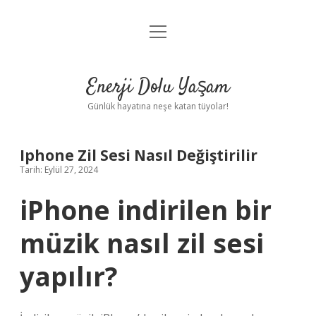
menüyü
Anasayfa
aç
Gizlilik Politikası
Enerji Dolu Yaşam
Yasal Uyarı
Günlük hayatına neşe katan tüyolar!
Hakkımızda
Iphone Zil Sesi Nasıl Değiştirilir
Tarih: Eylül 27, 2024
iPhone indirilen bir
müzik nasıl zil sesi
yapılır?