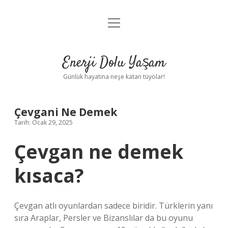
menüyü
Anasayfa
aç
Gizlilik Politikası
Enerji Dolu Yaşam
Yasal Uyarı
Günlük hayatına neşe katan tüyolar!
Hakkımızda
Çevgani Ne Demek
Tarih: Ocak 29, 2025
Çevgan ne demek
kısaca?
Çevgan atlı oyunlardan sadece biridir. Türklerin yanı
sıra Araplar, Persler ve Bizanslılar da bu oyunu