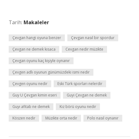
Tarih:
Makaleler
Çevgan hangi oyuna benzer
Çevgan nasıl bir spordur
Çevgan ne demek kısaca
Cevgan nedir müzikte
Çevgan oyunu kaç kişiyle oynanır
Çevgen adlı oyunun günümüzdeki ismi nedir
Çevgen oyunu nedir
Eski Türk sporları nelerdir
Guy U Çevgan kimin eseri
Guyi Çevgan ne demek
Guyı afitab ne demek
Kız börü oyunu nedir
Köszen nedir
Müzikte orta nedir
Polo nasıl oynanır