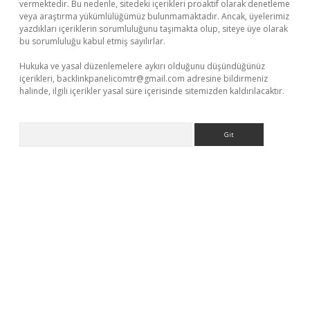
vermektedir. Bu nedenle, sitedeki içerikleri proaktif olarak denetleme
veya araştırma yükümlülüğümüz bulunmamaktadır. Ancak, üyelerimiz
yazdıkları içeriklerin sorumluluğunu taşımakta olup, siteye üye olarak
bu sorumluluğu kabul etmiş sayılırlar.
Hukuka ve yasal düzenlemelere aykırı olduğunu düşündüğünüz
içerikleri,
backlinkpanelicomtr@gmail.com
adresine bildirmeniz
halinde, ilgili içerikler yasal süre içerisinde sitemizden kaldırılacaktır.
Arama
il giriş
betexper giriş
betexper giriş