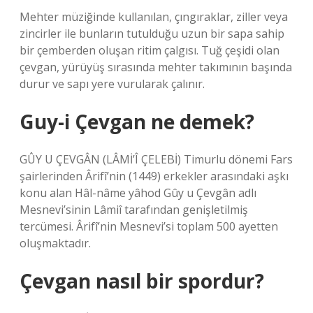
Mehter müziğinde kullanılan, çıngıraklar, ziller veya
zincirler ile bunların tutulduğu uzun bir sapa sahip
bir çemberden oluşan ritim çalgısı. Tuğ çeşidi olan
çevgan, yürüyüş sırasında mehter takımının başında
durur ve sapı yere vurularak çalınır.
Guy-i Çevgan ne demek?
GÛY U ÇEVGÂN (LÂMİ’Î ÇELEBİ) Timurlu dönemi Fars
şairlerinden Ârifî’nin (1449) erkekler arasındaki aşkı
konu alan Hâl-nâme yâhod Gûy u Çevgân adlı
Mesnevi’sinin Lâmiî tarafından genişletilmiş
tercümesi. Ârifî’nin Mesnevi’si toplam 500 ayetten
oluşmaktadır.
Çevgan nasıl bir spordur?