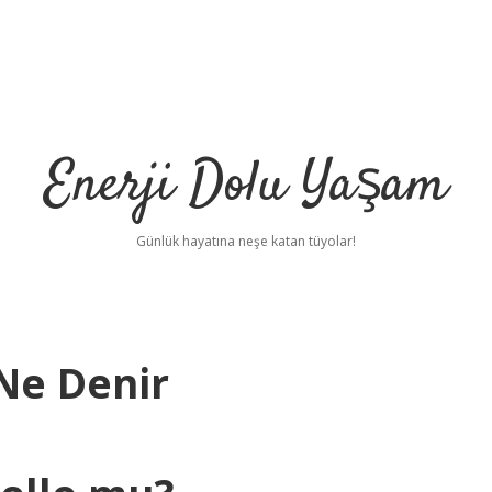
Enerji Dolu Yaşam
Günlük hayatına neşe katan tüyolar!
Ne Denir