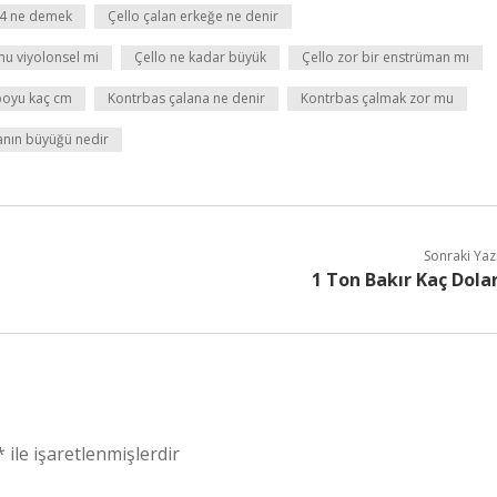
 4 ne demek
Çello çalan erkeğe ne denir
mu viyolonsel mi
Çello ne kadar büyük
Çello zor bir enstrüman mı
boyu kaç cm
Kontrbas çalana ne denir
Kontrbas çalmak zor mu
anın büyüğü nedir
Sonraki Yaz
1 Ton Bakır Kaç Dola
*
ile işaretlenmişlerdir