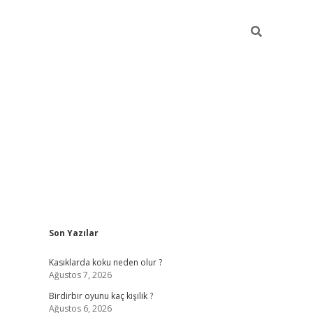
Sidebar
Son Yazılar
ilbet mobil giriş
betexper gi
Kasıklarda koku neden olur ?
Ağustos 7, 2026
Birdirbir oyunu kaç kişilik ?
Ağustos 6, 2026