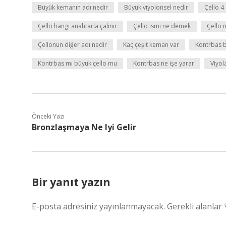
Büyük kemanın adı nedir
Büyük viyolonsel nedir
Çello 4
Çello hangi anahtarla çalınır
Çello ismi ne demek
Çello 
Çellonun diğer adı nedir
Kaç çeşit keman var
Kontrbas 
Kontrbas mı büyük çello mu
Kontrbas ne işe yarar
Viyol
Önceki Yazı
Bronzlaşmaya Ne Iyi Gelir
Bir yanıt yazın
E-posta adresiniz yayınlanmayacak.
Gerekli alanlar