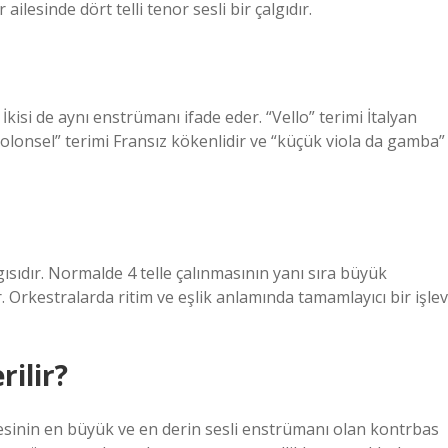
ar ailesinde dört telli tenor sesli bir çalgıdır.
İkisi de aynı enstrümanı ifade eder. “Vello” terimi İtalyan
olonsel” terimi Fransız kökenlidir ve “küçük viola da gamba”
lgısıdır. Normalde 4 telle çalınmasının yanı sıra büyük
ır. Orkestralarda ritim ve eşlik anlamında tamamlayıcı bir işlev
ilir?
lesinin en büyük ve en derin sesli enstrümanı olan kontrbas