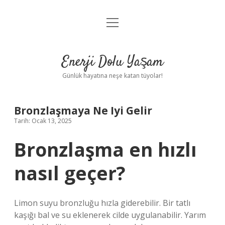
menüyü
Anasayfa
aç
Gizlilik Politikası
Enerji Dolu Yaşam
Yasal Uyarı
Günlük hayatına neşe katan tüyolar!
Hakkımızda
Bronzlaşmaya Ne Iyi Gelir
Tarih: Ocak 13, 2025
Bronzlaşma en hızlı
nasıl geçer?
Limon suyu bronzluğu hızla giderebilir. Bir tatlı
kaşığı bal ve su eklenerek cilde uygulanabilir. Yarım