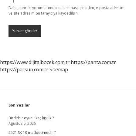
Daha sonraki yorumlarımda kullanılması için adım, e-posta adresim
ve site adresim bu tarayıcıya kaydedilsin.
https://www.dijitalbocek.com.tr
https://panta.com.tr
https://pacsun.com.tr
Sitemap
Sidebar
Son Yazılar
Birdirbir oyunu kaç kişilik ?
Ağustos 6, 2026
2521 SK 13 maddesi nedir ?