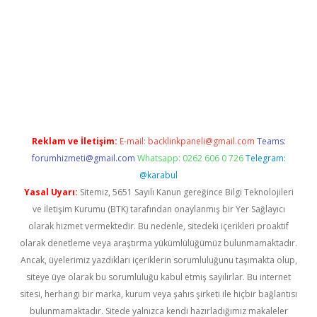
er giriş
betexper giriş
Reklam ve İletişim:
E-mail:
backlinkpaneli@gmail.com
Teams:
forumhizmeti@gmail.com
Whatsapp: 0262 606 0 726
Telegram:
@karabul
Yasal Uyarı:
Sitemiz, 5651 Sayılı Kanun gereğince Bilgi Teknolojileri
ve İletişim Kurumu (BTK) tarafından onaylanmış bir Yer Sağlayıcı
olarak hizmet vermektedir. Bu nedenle, sitedeki içerikleri proaktif
olarak denetleme veya araştırma yükümlülüğümüz bulunmamaktadır.
Ancak, üyelerimiz yazdıkları içeriklerin sorumluluğunu taşımakta olup,
siteye üye olarak bu sorumluluğu kabul etmiş sayılırlar. Bu internet
sitesi, herhangi bir marka, kurum veya şahıs şirketi ile hiçbir bağlantısı
bulunmamaktadır. Sitede yalnızca kendi hazırladığımız makaleler