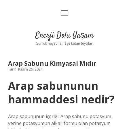
menüyü
Anasayfa
aç
Gizlilik Politikası
Enerji Dolu Yaşam
Yasal Uyarı
Günlük hayatına neşe katan tüyolar!
Hakkımızda
Arap Sabunu Kimyasal Mıdır
Tarih: Kasım 26, 2024
Arap sabununun
hammaddesi nedir?
Arap sabununun içeriği: Arap sabunu potasyum
yerine potasyumun alkali formu olan potasyum