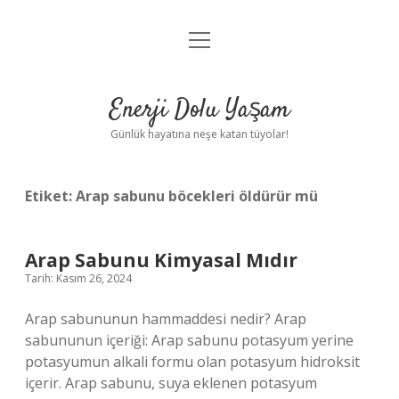
menüyü
Anasayfa
aç
Gizlilik Politikası
Enerji Dolu Yaşam
Yasal Uyarı
Günlük hayatına neşe katan tüyolar!
Hakkımızda
Etiket:
Arap sabunu böcekleri öldürür mü
Arap Sabunu Kimyasal Mıdır
Tarih: Kasım 26, 2024
Arap sabununun hammaddesi nedir? Arap
sabununun içeriği: Arap sabunu potasyum yerine
potasyumun alkali formu olan potasyum hidroksit
içerir. Arap sabunu, suya eklenen potasyum