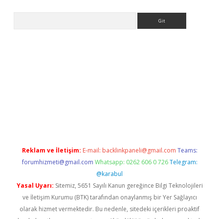
Arama
 giriş
betexper giriş
betexper giriş
Reklam ve İletişim:
E-mail:
backlinkpaneli@gmail.com
Teams:
forumhizmeti@gmail.com
Whatsapp: 0262 606 0 726
Telegram:
@karabul
Yasal Uyarı:
Sitemiz, 5651 Sayılı Kanun gereğince Bilgi Teknolojileri
ve İletişim Kurumu (BTK) tarafından onaylanmış bir Yer Sağlayıcı
olarak hizmet vermektedir. Bu nedenle, sitedeki içerikleri proaktif