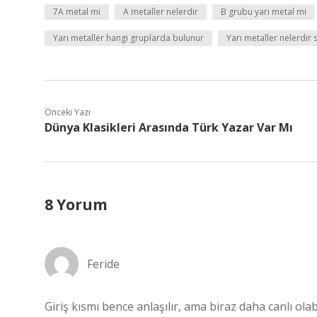
7A metal mi
A metaller nelerdir
B grubu yarı metal mi
Yarı metaller hangi gruplarda bulunur
Yarı metaller nelerdir
Önceki Yazı
Dünya Klasikleri Arasında Türk Yazar Var Mı
8 Yorum
Feride
Giriş kısmı bence anlaşılır, ama biraz daha canlı ola