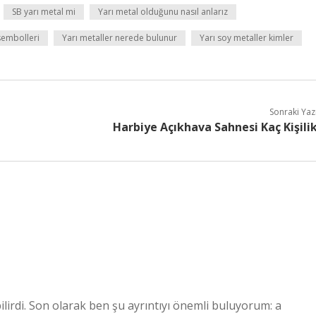
SB yarı metal mi
Yarı metal olduğunu nasıl anlarız
 sembolleri
Yarı metaller nerede bulunur
Yarı soy metaller kimler
Sonraki Yaz
Harbiye Açıkhava Sahnesi Kaç Kişili
bilirdi. Son olarak ben şu ayrıntıyı önemli buluyorum: a