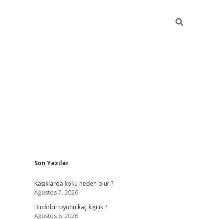
Sidebar
Son Yazılar
ilbet mobil giriş
betexper gi
Kasıklarda koku neden olur ?
Ağustos 7, 2026
Birdirbir oyunu kaç kişilik ?
Ağustos 6, 2026