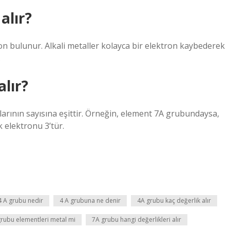
alır?
on bulunur. Alkali metaller kolayca bir elektron kaybederek
.
alır?
arının sayısına eşittir. Örneğin, element 7A grubundaysa,
 elektronu 3’tür.
4 A grubu nedir
4 A grubuna ne denir
4A grubu kaç değerlik alır
rubu elementleri metal mi
7A grubu hangi değerlikleri alır