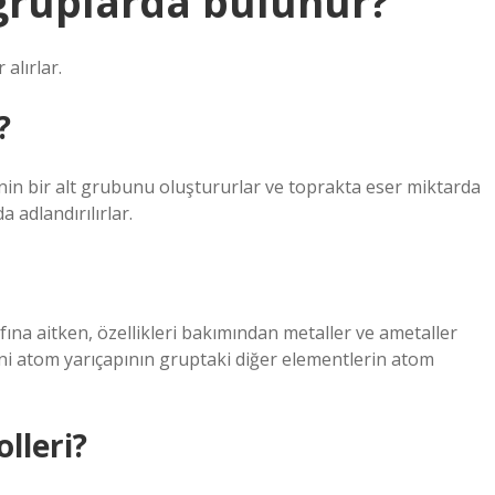
 gruplarda bulunur?
alırlar.
?
rinin bir alt grubunu oluştururlar ve toprakta eser miktarda
 adlandırılırlar.
fına aitken, özellikleri bakımından metaller ve ametaller
eni atom yarıçapının gruptaki diğer elementlerin atom
lleri?