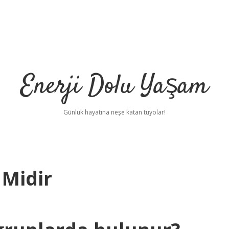
Enerji Dolu Yaşam
Günlük hayatına neşe katan tüyolar!
 Midir