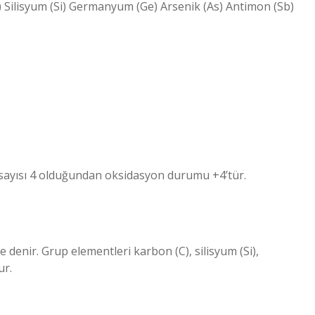
B) Silisyum (Si) Germanyum (Ge) Arsenik (As) Antimon (Sb)
 sayısı 4 olduğundan oksidasyon durumu +4’tür.
denir. Grup elementleri karbon (C), silisyum (Si),
ur.