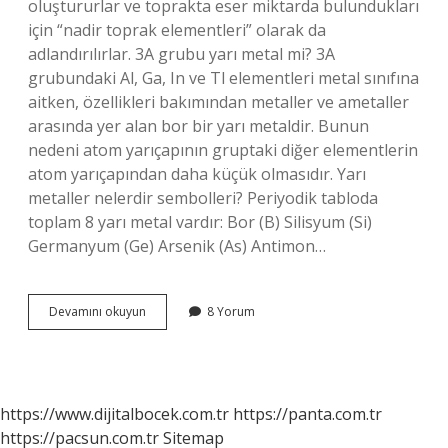
oluştururlar ve toprakta eser miktarda bulundukları
için “nadir toprak elementleri” olarak da
adlandırılırlar. 3A grubu yarı metal mi? 3A
grubundaki Al, Ga, In ve Tl elementleri metal sınıfına
aitken, özellikleri bakımından metaller ve ametaller
arasında yer alan bor bir yarı metaldir. Bunun
nedeni atom yarıçapının gruptaki diğer elementlerin
atom yarıçapından daha küçük olmasıdır. Yarı
metaller nelerdir sembolleri? Periyodik tabloda
toplam 8 yarı metal vardır: Bor (B) Silisyum (Si)
Germanyum (Ge) Arsenik (As) Antimon…
4A
Devamını okuyun
8 Yorum
Grubu
Yarı
Metal
Midir
https://www.dijitalbocek.com.tr
https://panta.com.tr
https://pacsun.com.tr
Sitemap