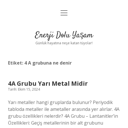
menüyü
Anasayfa
aç
Gizlilik Politikası
Enerji Dolu Yaşam
Yasal Uyarı
Günlük hayatına neşe katan tüyolar!
Hakkımızda
Etiket:
4 A grubuna ne denir
4A Grubu Yarı Metal Midir
Tarih: Ekim 15, 2024
Yarı metaller hangi gruplarda bulunur? Periyodik
tabloda metaller ile ametaller arasında yer alırlar. 4A
grubu özellikleri nelerdir? 4A Grubu – Lantanitler’in
Özellikleri: Geçiş metallerinin bir alt grubunu