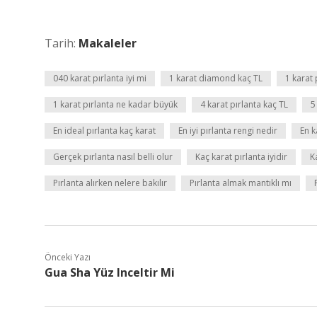
Tarih:
Makaleler
040 karat pırlanta iyi mi
1 karat diamond kaç TL
1 karat 
1 karat pırlanta ne kadar büyük
4 karat pırlanta kaç TL
5
En ideal pırlanta kaç karat
En iyi pırlanta rengi nedir
En k
Gerçek pırlanta nasıl belli olur
Kaç karat pırlanta iyidir
K
Pırlanta alırken nelere bakılır
Pırlanta almak mantıklı mı
Önceki Yazı
Gua Sha Yüz Inceltir Mi