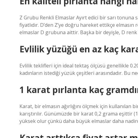
En kaliteli pırlanta hangi ha
Z Grubu Renkli Elmaslar Ayırt edici bir sarı tonuna
fiyatlıdır. D’den Z’ye doğru hareket ettikçe elmasın
elmaslar D grubuna aittir. Başka bir deyişle, D renk
Evlilik yüzüğü en az kaç kar
Evlilik teklifleri için ideal tektaş ölçüsü genellikle 0.
kadınların istediği yüzük çeşitleri arasındadır. Bu nede
1 karat pırlanta kaç gramdı
Karat, bir elmasın ağırlığını ölçmek için kullanılan
karıştırılır. Günümüzde bir karat 0,2 grama eşittir (1 
yüksek olur çünkü daha büyük elmaslar daha nadird
Karat arttıkça fiyat artar m