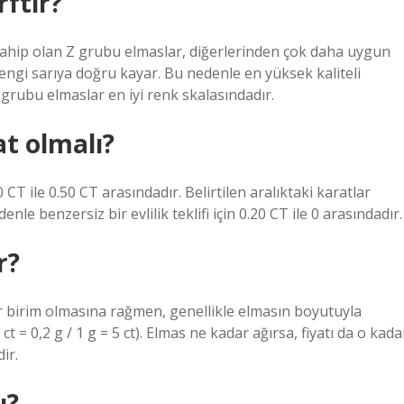
rftir?
 sahip olan Z grubu elmaslar, diğerlerinden çok daha uygun
 rengi sarıya doğru kayar. Bu nedenle en yüksek kaliteli
 grubu elmaslar en iyi renk skalasındadır.
at olmalı?
20 CT ile 0.50 CT arasındadır. Belirtilen aralıktaki karatlar
nle benzersiz bir evlilik teklifi için 0.20 CT ile 0 arasındadır.
r?
 bir birim olmasına rağmen, genellikle elmasın boyutuyla
ct = 0,2 g / 1 g = 5 ct). Elmas ne kadar ağırsa, fiyatı da o kada
ir.
ı?