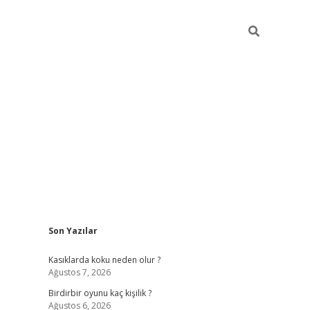
Sidebar
Son Yazılar
ilbet mobil giriş
betexper g
Kasıklarda koku neden olur ?
Ağustos 7, 2026
Birdirbir oyunu kaç kişilik ?
Ağustos 6, 2026