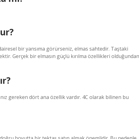
lur?
 dairesel bir yansıma görürseniz, elmas sahtedir. Taştaki
tir. Gerçek bir elmasın güçlü kırılma özellikleri olduğundan
ır?
z gereken dört ana özellik vardır. 4C olarak bilinen bu
in doğru boyutta bir tektaş satın almak önemlidir. Bu nedenle,