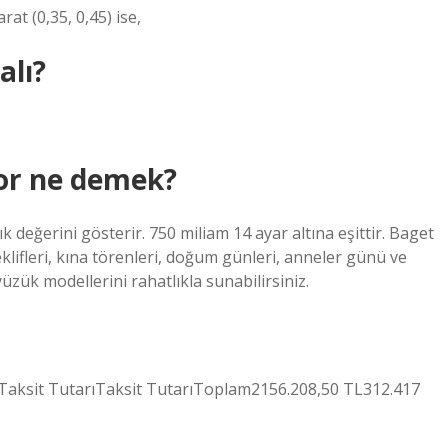
rat (0,35, 0,45) ise,
alı?
yor ne demek?
k değerini gösterir. 750 miliam 14 ayar altına eşittir. Baget
teklifleri, kına törenleri, doğum günleri, anneler günü ve
üzük modellerini rahatlıkla sunabilirsiniz.
eTaksit TutarıTaksit TutarıToplam2156.208,50 TL312.417