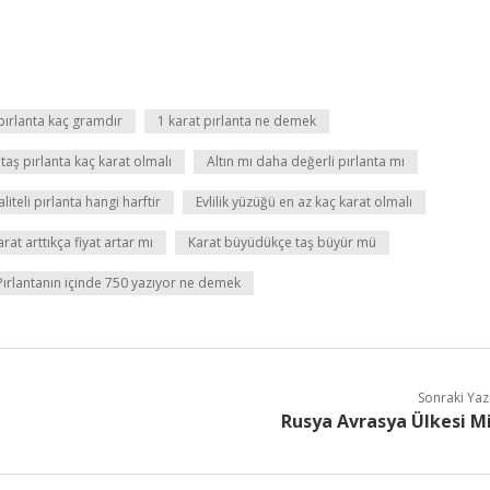
pırlanta kaç gramdır
1 karat pırlanta ne demek
 taş pırlanta kaç karat olmalı
Altın mı daha değerli pırlanta mı
aliteli pırlanta hangi harftir
Evlilik yüzüğü en az kaç karat olmalı
arat arttıkça fiyat artar mı
Karat büyüdükçe taş büyür mü
Pırlantanın içinde 750 yazıyor ne demek
Sonraki Yaz
Rusya Avrasya Ülkesi M