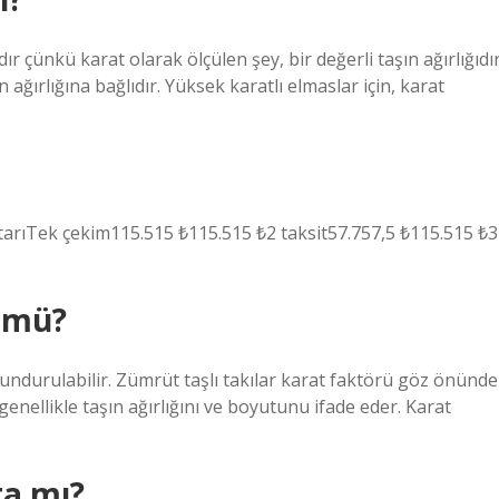
r çünkü karat olarak ölçülen şey, bir değerli taşın ağırlığıdır
ağırlığına bağlıdır. Yüksek karatlı elmaslar için, karat
tarıTek çekim115.515 ₺115.515 ₺2 taksit57.757,5 ₺115.515 ₺3
 mü?
ndurulabilir. Zümrüt taşlı takılar karat faktörü göz önünde
enellikle taşın ağırlığını ve boyutunu ifade eder. Karat
ta mı?