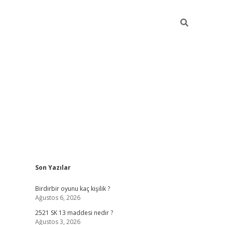
Sidebar
Son Yazılar
ilbet mobil giriş
Birdirbir oyunu kaç kişilik ?
Ağustos 6, 2026
2521 SK 13 maddesi nedir ?
Ağustos 3, 2026