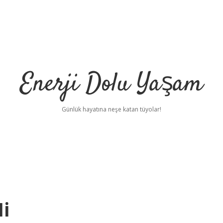
Enerji Dolu Yaşam
Günlük hayatına neşe katan tüyolar!
Mi