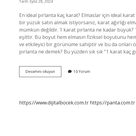
Tarih: Eylül 28, 2024
En ideal pırlanta kaç karat? Elmaslar için ideal karat
bir yüzük satın almak istiyorsanız, karat ağırlığı elma
mümkün değildir. 1 karat pırlanta ne kadar büyük? 1 
eşittir. Bu boyut hem elmasın fiziksel boyutunu hem 
ve etkileyici bir görünüme sahiptir ve bu da onları öz
pırlanta ne demek? Bu yüzden sık sık “1 karat kaç 
1
Devamını okuyun
10 Yorum
Karat
Pırlanta
Iyi
Mi
https://www.dijitalbocek.com.tr
https://panta.com.tr