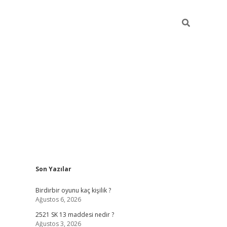
Sidebar
Son Yazılar
ilbet mobil giriş
betexper gi
Birdirbir oyunu kaç kişilik ?
Ağustos 6, 2026
2521 SK 13 maddesi nedir ?
Ağustos 3, 2026