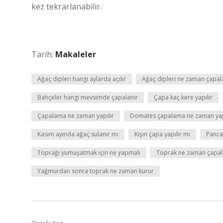
kez tekrarlanabilir.
Tarih:
Makaleler
Ağaç dipleri hangi aylarda açılır
Ağaç dipleri ne zaman çapal
Bahçeler hangi mevsimde çapalanır
Çapa kaç kere yapılır
Çapalama ne zaman yapılır
Domates çapalama ne zaman yap
Kasım ayında ağaç sulanır mı
Kışın çapa yapılır mı
Panca
Toprağı yumuşatmak için ne yapmalı
Toprak ne zaman çapal
Yağmurdan sonra toprak ne zaman kurur