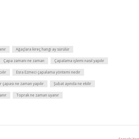
anir
Ağaçlara kireç hangi ay sürülür
Çapa zamanı ne zaman
Çapalama işlemi nasıl yapılır
ılır
Esra Ezmeci çapalama yöntemi nedir
r çapası ne zaman yapılır
Şubat ayında ne ekilir
anır
Toprak ne zaman uyanır