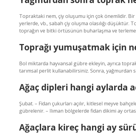
Topraktaki nem, çiy oluşumu için çok önemlidir. B
yerlerde, vb., sabah çiy oluşma olasılığı düşüktür
toprağın ve bitki örtüsünün buharlaşma ve terlem
Toprağı yumuşatmak için n
Bol miktarda hayvansal gübre ekleyin, ayrıca toprak
tarımsal perlit kullanabilirsiniz. Sonra, yağmurdan s
Ağaç dipleri hangi aylarda aç
Şubat. – Fidan çukurları açılır, kitlesel meyve bahçele
gübrelenir. – Ilıman bölgelerde fidan dikimi ay orta
Ağaçlara kireç hangi ay sür