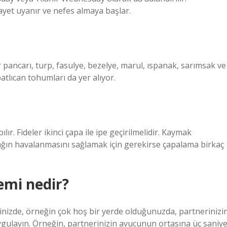
et uyanır ve nefes almaya başlar.
 pancarı, turp, fasulye, bezelye, marul, ıspanak, sarımsak ve
atlıcan tohumları da yer alıyor.
ır. Fideler ikinci çapa ile ipe geçirilmelidir. Kaymak
ğın havalanmasını sağlamak için gerekirse çapalama birkaç
emi nedir?
ğinizde, örneğin çok hoş bir yerde olduğunuzda, partnerinizi
gulayın. Örneğin, partnerinizin avucunun ortasına üç saniy