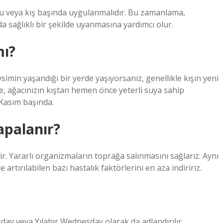
nu veya kış başında uygulanmalıdır. Bu zamanlama,
da sağlıklı bir şekilde uyanmasına yardımcı olur.
mı?
vsimin yaşandığı bir yerde yaşıyorsanız, genellikle kışın yeni
e, ağacınızın kıştan hemen önce yeterli suya sahip
Kasım başında.
apalanır?
r. Yararlı organizmaların toprağa salınmasını sağlarız. Aynı
 artırılabilen bazı hastalık faktörlerini en aza indiririz.
y veya Yılahır Wednesday olarak da adlandırılır.