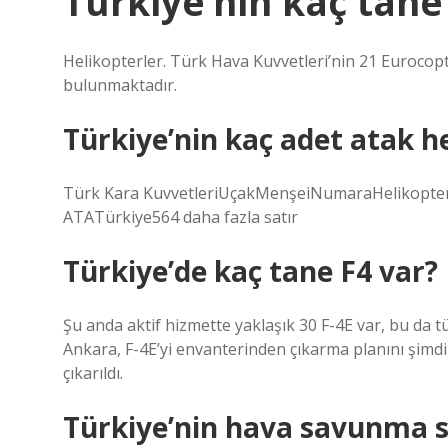
Türkiye’nin kaç tane
Helikopterler. Türk Hava Kuvvetleri’nin 21 Eurocopt
bulunmaktadır.
Türkiye’nin kaç adet atak he
Türk Kara KuvvetleriUçakMenşeiNumaraHelikopt
ATATürkiye564 daha fazla satır
Türkiye’de kaç tane F4 var?
Şu anda aktif hizmette yaklaşık 30 F-4E var, bu da 
Ankara, F-4E’yi envanterinden çıkarma planını şimdil
çıkarıldı.
Türkiye’nin hava savunma s