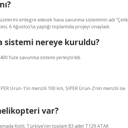
mı?
 füzelerini entegre edecek hava savunma sisteminin adı “Çelik
si, 6 Ağustos’ta yaptığı toplantıda projeyi onayladı.
 sistemi nereye kuruldu?
400 füze savunma sistemi yerleştirildi.
 SIPER Ürün-1’in menzili 100 km, SIPER Ürün-2’nin menzili ise
elikopteri var?
klamada Kotil, Türkiye’nin toplam 83 adet T129 ATAK