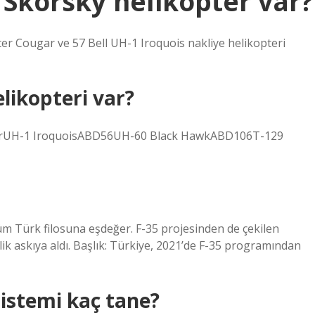
 Skorsky helikopter var?
er Cougar ve 57 Bell UH-1 Iroquois nakliye helikopteri
likopteri var?
erUH-1 IroquoisABD56UH-60 Black HawkABD106T-129
tüm Türk filosuna eşdeğer. F-35 projesinden de çekilen
ik askıya aldı. Başlık: Türkiye, 2021’de F-35 programından
istemi kaç tane?