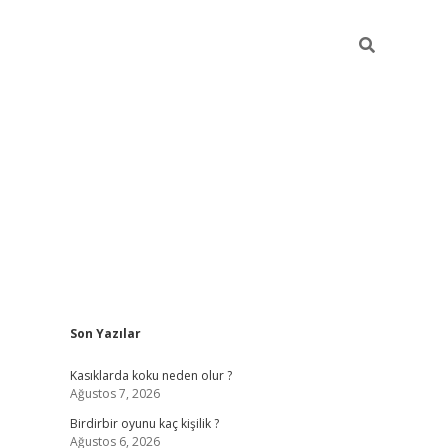
Sidebar
Son Yazılar
ilbet mobil giriş
betexper g
Kasıklarda koku neden olur ?
Ağustos 7, 2026
Birdirbir oyunu kaç kişilik ?
Ağustos 6, 2026