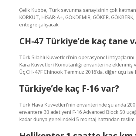
Çelik Kubbe, Türk savunma sanayisinin çok katmanlı 
KORKUT, HİSAR-A+, GÖKDEMİR, GÖKER, GÖKBERK, Hİ
entegre çalışacak.
CH-47 Türkiye’de kaç tane v
Türk Silahlı Kuvvetleri’nin operasyonel ihtiyaçların
Kara Kuvvetleri Komutanlığı envanterine eklenmiş ve
Üç CH-47F Chinook Temmuz 2016’da, diğer üçü ise Ek
Türkiye’de kaç F-16 var?
Türk Hava Kuvvetleri’nin envanterinde şu anda 200
envantere 30 adet yeni F-16 Advanced Block 50 uçağı 
kadar dünya genelindeki 5 montaj hattından teslim a
Helikopter 1 saatte kaç km y