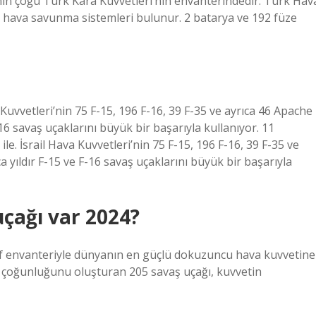
n çoğu Türk Kara Kuvvetleri’nin envanterindedir. Türk Hav
i hava savunma sistemleri bulunur. 2 batarya ve 192 füze
 Kuvvetleri’nin 75 F-15, 196 F-16, 39 F-35 ve ayrıca 46 Apache
 F-16 savaş uçaklarını büyük bir başarıyla kullanıyor. 11
. İsrail Hava Kuvvetleri’nin 75 F-15, 196 F-16, 39 F-35 ve
rca yıldır F-15 ve F-16 savaş uçaklarını büyük bir başarıyla
uçağı var 2024?
aktif envanteriyle dünyanın en güçlü dokuzuncu hava kuvvetine
n çoğunluğunu oluşturan 205 savaş uçağı, kuvvetin