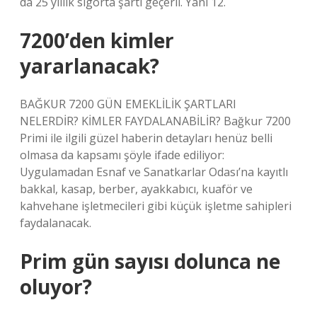
da 25 yıllık sigorta şartı geçerli. Yani 12.
7200’den kimler
yararlanacak?
BAĞKUR 7200 GÜN EMEKLİLİK ŞARTLARI
NELERDİR? KİMLER FAYDALANABİLİR? Bağkur 7200
Primi ile ilgili güzel haberin detayları henüz belli
olmasa da kapsamı şöyle ifade ediliyor:
Uygulamadan Esnaf ve Sanatkarlar Odası’na kayıtlı
bakkal, kasap, berber, ayakkabıcı, kuaför ve
kahvehane işletmecileri gibi küçük işletme sahipleri
faydalanacak.
Prim gün sayısı dolunca ne
oluyor?