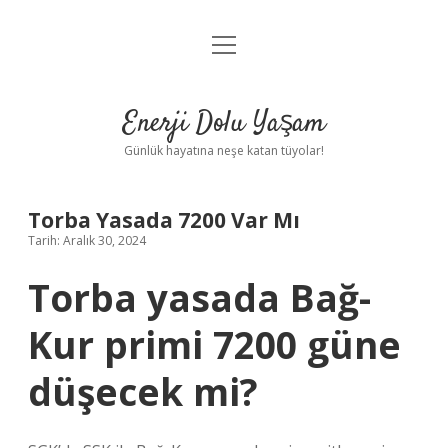
menüyü
Anasayfa
aç
Gizlilik Politikası
Enerji Dolu Yaşam
Yasal Uyarı
Günlük hayatına neşe katan tüyolar!
Hakkımızda
Torba Yasada 7200 Var Mı
Tarih: Aralık 30, 2024
Torba yasada Bağ-
Kur primi 7200 güne
düşecek mi?