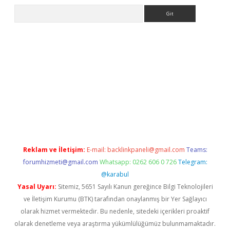
Arama
r giriş
betexper giriş
Reklam ve İletişim:
E-mail:
backlinkpaneli@gmail.com
Teams:
forumhizmeti@gmail.com
Whatsapp: 0262 606 0 726
Telegram:
@karabul
Yasal Uyarı:
Sitemiz, 5651 Sayılı Kanun gereğince Bilgi Teknolojileri
ve İletişim Kurumu (BTK) tarafından onaylanmış bir Yer Sağlayıcı
olarak hizmet vermektedir. Bu nedenle, sitedeki içerikleri proaktif
olarak denetleme veya araştırma yükümlülüğümüz bulunmamaktadır.