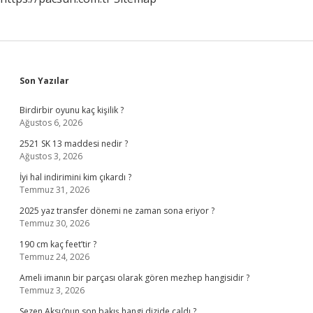
Sidebar
Son Yazılar
Birdirbir oyunu kaç kişilik ?
Ağustos 6, 2026
2521 SK 13 maddesi nedir ?
Ağustos 3, 2026
İyi hal indirimini kim çıkardı ?
Temmuz 31, 2026
2025 yaz transfer dönemi ne zaman sona eriyor ?
Temmuz 30, 2026
190 cm kaç feet’tir ?
Temmuz 24, 2026
Ameli imanın bir parçası olarak gören mezhep hangisidir ?
Temmuz 3, 2026
Sezen Aksu’nun son bakış hangi dizide çaldı ?