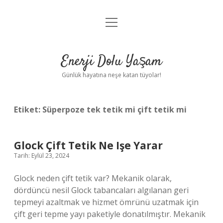
menüyü
Anasayfa
aç
Gizlilik Politikası
Enerji Dolu Yaşam
Yasal Uyarı
Günlük hayatına neşe katan tüyolar!
Hakkımızda
Etiket:
Süperpoze tek tetik mi çift tetik mi
Glock Çift Tetik Ne Işe Yarar
Tarih: Eylül 23, 2024
Glock neden çift tetik var? Mekanik olarak,
dördüncü nesil Glock tabancaları algılanan geri
tepmeyi azaltmak ve hizmet ömrünü uzatmak için
çift geri tepme yayı paketiyle donatılmıştır. Mekanik