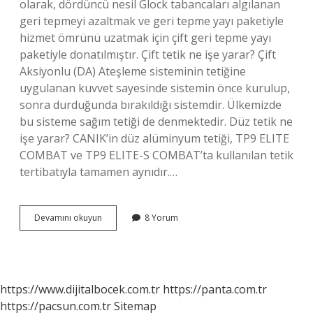
olarak, dördüncü nesil Glock tabancaları algılanan
geri tepmeyi azaltmak ve geri tepme yayı paketiyle
hizmet ömrünü uzatmak için çift geri tepme yayı
paketiyle donatılmıştır. Çift tetik ne işe yarar? Çift
Aksiyonlu (DA) Ateşleme sisteminin tetiğine
uygulanan kuvvet sayesinde sistemin önce kurulup,
sonra durduğunda bırakıldığı sistemdir. Ülkemizde
bu sisteme sağım tetiği de denmektedir. Düz tetik ne
işe yarar? CANIK’in düz alüminyum tetiği, TP9 ELITE
COMBAT ve TP9 ELITE-S COMBAT’ta kullanılan tetik
tertibatıyla tamamen aynıdır.…
Glock
Devamını okuyun
8 Yorum
Çift
Tetik
Ne
Işe
Yarar
https://www.dijitalbocek.com.tr
https://panta.com.tr
https://pacsun.com.tr
Sitemap