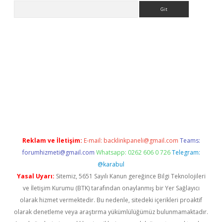
Arama
 giriş
betexper giriş
betexper giriş
Reklam ve İletişim:
E-mail:
backlinkpaneli@gmail.com
Teams:
forumhizmeti@gmail.com
Whatsapp: 0262 606 0 726
Telegram:
@karabul
Yasal Uyarı:
Sitemiz, 5651 Sayılı Kanun gereğince Bilgi Teknolojileri
ve İletişim Kurumu (BTK) tarafından onaylanmış bir Yer Sağlayıcı
olarak hizmet vermektedir. Bu nedenle, sitedeki içerikleri proaktif
olarak denetleme veya araştırma yükümlülüğümüz bulunmamaktadır.