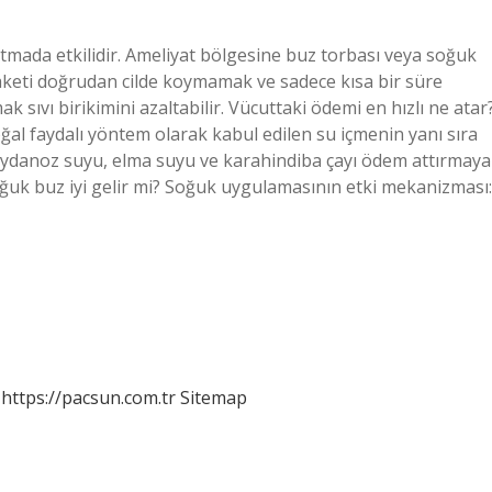
mada etkilidir. Ameliyat bölgesine buz torbası veya soğuk
aketi doğrudan cilde koymamak ve sadece kısa bir süre
sıvı birikimini azaltabilir. Vücuttaki ödemi en hızlı ne atar
oğal faydalı yöntem olarak kabul edilen su içmenin yanı sıra
 maydanoz suyu, elma suyu ve karahindiba çayı ödem attırmaya
oğuk buz iyi gelir mi? Soğuk uygulamasının etki mekanizması:
https://pacsun.com.tr
Sitemap