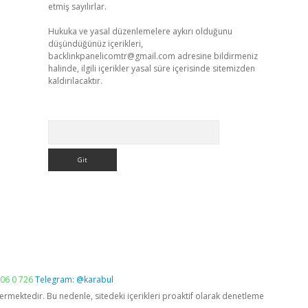
etmiş sayılırlar.
Hukuka ve yasal düzenlemelere aykırı olduğunu
düşündüğünüz içerikleri,
backlinkpanelicomtr@gmail.com
adresine bildirmeniz
halinde, ilgili içerikler yasal süre içerisinde sitemizden
kaldırılacaktır.
Arama
06 0 726
Telegram: @karabul
vermektedir. Bu nedenle, sitedeki içerikleri proaktif olarak denetleme