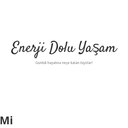
Enerji Dolu Yaşam
Günlük hayatına neşe katan tüyolar!
 Mi