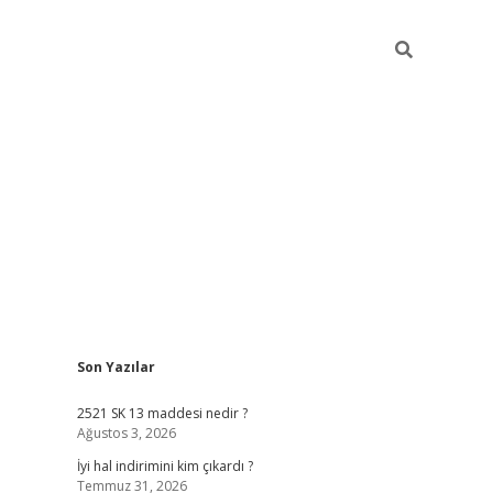
Sidebar
Son Yazılar
ilbet mobil giriş
bet
2521 SK 13 maddesi nedir ?
Ağustos 3, 2026
İyi hal indirimini kim çıkardı ?
Temmuz 31, 2026