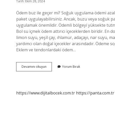
Tarih: Ekim 28, 2024
Ödem buz ile geçer mi? Soğuk uygulama ödemi azalt
paket uygulayabilirsiniz. Ancak, buzu veya soğuk p
uygulamak önemlidir. Ödemli bölgeyi yüksekte tutmak 
Bol su içmek ödem attırıcı içeceklerden biridir. En d
limon suyu, yeşil çay, ıhlamur, adaçayı, nar suyu,
yardımcı olan doğal içecekler arasındadır. Ödeme s
Eklem ve tendonlardaki ödem…
Buz
Devamını okuyun
Yorum Bırak
Ödemi
Yok
Eder
Mi
https://www.dijitalbocek.com.tr
https://panta.com.tr