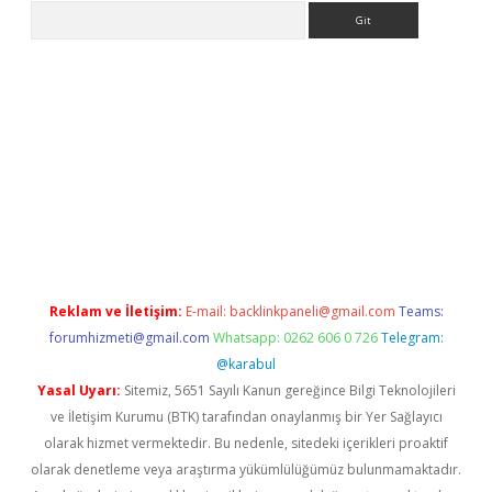
Arama
 giriş
betexper giriş
betexper giriş
Reklam ve İletişim:
E-mail:
backlinkpaneli@gmail.com
Teams:
forumhizmeti@gmail.com
Whatsapp: 0262 606 0 726
Telegram:
@karabul
Yasal Uyarı:
Sitemiz, 5651 Sayılı Kanun gereğince Bilgi Teknolojileri
ve İletişim Kurumu (BTK) tarafından onaylanmış bir Yer Sağlayıcı
olarak hizmet vermektedir. Bu nedenle, sitedeki içerikleri proaktif
olarak denetleme veya araştırma yükümlülüğümüz bulunmamaktadır.