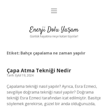
menüyü
Anasayfa
aç
Gizlilik Politikası
Enerji Dolu Yaşam
Yasal Uyarı
Günlük hayatına neşe katan tüyolar!
Hakkımızda
Etiket:
Bahçe çapalama ne zaman yapılır
Çapa Atma Tekniği Nedir
Tarih: Eylül 19, 2024
Çapalama tekniği nasıl yapılır? Ayrıca, Esra Ezmeci,
sevgiliye doğrama tekniği nasıl yapılır? Doğrama
tekniği Esra Ezmeci tarafından icat edilmiştir. Basitçe
söylemek gerekirse, güzel bir anda olduğunuzda,