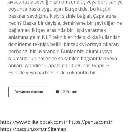
avucunuzla sevdiğinizin omzuna üç veya dört saniye
boyunca baskı uygulayın. Bu şekilde, bu küçük
baskılar sevdiğiniz kişiyi sizinle bağlar. Çapa atma
nedir? Başka bir deyişle, demirleme bir şeyi diğerine
bağlamak; iki şey arasında bir ilişki yaratmak
anlamına gelir. NLP tekniklerinde sıklıkla kullanılan
demirleme tekniği, belirli bir tepkiyi ortaya çıkaran
herhangi bir uyarandır. Bunlar bizi olumlu veya
olumsuz ruh hallerine sokabilen bağlantıları veya
anıları uyandırır. Çapalama ritüeli nasıl yapılır?
Eşinizle veya partnerinizle çok mutlu bir…
Çapa
Devamını okuyun
12 Yorum
Atma
Tekniği
Nedir
https://www.dijitalbocek.com.tr
https://panta.com.tr
https://pacsun.com.tr
Sitemap