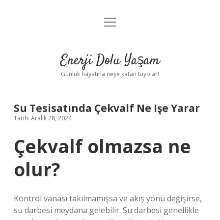
menüyü
Anasayfa
aç
Gizlilik Politikası
Enerji Dolu Yaşam
Yasal Uyarı
Günlük hayatına neşe katan tüyolar!
Hakkımızda
Su Tesisatında Çekvalf Ne Işe Yarar
Tarih: Aralık 28, 2024
Çekvalf olmazsa ne
olur?
Kontrol vanası takılmamışsa ve akış yönü değişirse,
su darbesi meydana gelebilir. Su darbesi genellikle