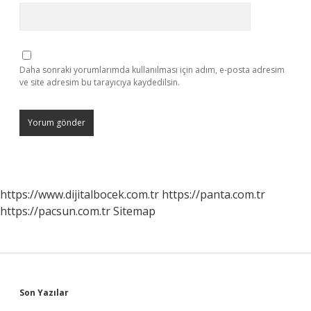
Daha sonraki yorumlarımda kullanılması için adım, e-posta adresim
ve site adresim bu tarayıcıya kaydedilsin.
https://www.dijitalbocek.com.tr
https://panta.com.tr
https://pacsun.com.tr
Sitemap
Sidebar
Son Yazılar