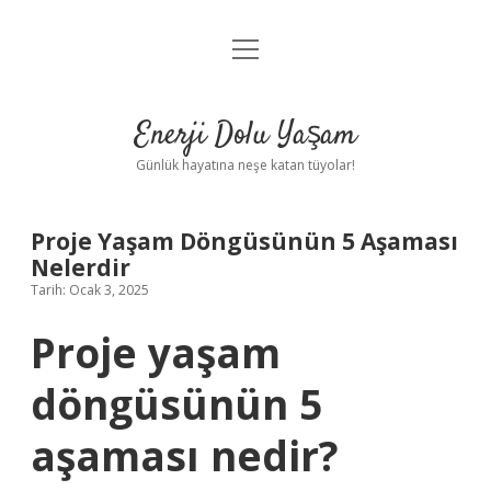
menüyü
Anasayfa
aç
Gizlilik Politikası
Enerji Dolu Yaşam
Yasal Uyarı
Günlük hayatına neşe katan tüyolar!
Hakkımızda
Proje Yaşam Döngüsünün 5 Aşaması
Nelerdir
Tarih: Ocak 3, 2025
Proje yaşam
döngüsünün 5
aşaması nedir?