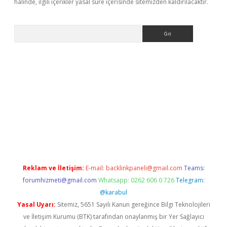
halinde, ilgili içerikler yasal süre içerisinde sitemizden kaldırılacaktır.
Arama
er giriş
betexper giriş
Reklam ve İletişim:
E-mail:
backlinkpaneli@gmail.com
Teams:
forumhizmeti@gmail.com
Whatsapp: 0262 606 0 726
Telegram:
@karabul
Yasal Uyarı:
Sitemiz, 5651 Sayılı Kanun gereğince Bilgi Teknolojileri
ve İletişim Kurumu (BTK) tarafından onaylanmış bir Yer Sağlayıcı