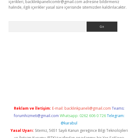
içerikleri,
backlinkpanelicomtr@gmail.com
adresine bildirmeniz
halinde, ilgili içerikler yasal süre içerisinde sitemizden kaldırılacaktır.
Arama
exper giriş
betexper giriş
Reklam ve İletişim:
E-mail:
backlinkpaneli@gmail.com
Teams:
forumhizmeti@gmail.com
Whatsapp: 0262 606 0 726
Telegram:
@karabul
Yasal Uyarı:
Sitemiz, 5651 Sayılı Kanun gereğince Bilgi Teknolojileri
ve İletişim Kurumu (BTK) tarafından onaylanmış bir Yer Sağlayıcı