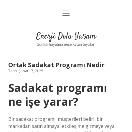
menüyü
Anasayfa
aç
Gizlilik Politikası
Enerji Dolu Yaşam
Yasal Uyarı
Günlük hayatına neşe katan tüyolar!
Hakkımızda
Ortak Sadakat Programı Nedir
Tarih: Şubat 17, 2025
Sadakat programı
ne işe yarar?
Bir sadakat programı, müşterileri belirli bir
markadan satın almaya, etkileşime girmeye veya