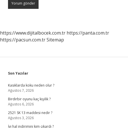
https://www.dijitalbocek.com.tr
https://panta.com.tr
https://pacsun.com.tr
Sitemap
Sidebar
Son Yazılar
Kasıklarda koku neden olur ?
Ağustos 7, 2026
Birdirbir oyunu kaç kişilik ?
Ağustos 6, 2026
2521 SK 13 maddesi nedir ?
Ağustos 3, 2026
İyi hal indirimini kim çıkardı ?