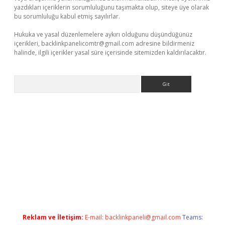
yazdıkları içeriklerin sorumluluğunu taşımakta olup, siteye üye olarak
bu sorumluluğu kabul etmiş sayılırlar.
Hukuka ve yasal düzenlemelere aykırı olduğunu düşündüğünüz
içerikleri,
backlinkpanelicomtr@gmail.com
adresine bildirmeniz
halinde, ilgili içerikler yasal süre içerisinde sitemizden kaldırılacaktır.
Arama
exper giriş
betexper giriş
Reklam ve İletişim:
E-mail:
backlinkpaneli@gmail.com
Teams: