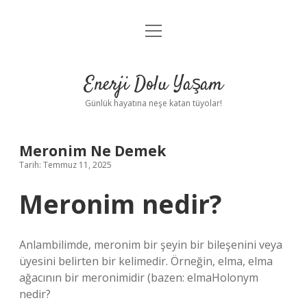
menüyü
Anasayfa
aç
Gizlilik Politikası
Enerji Dolu Yaşam
Yasal Uyarı
Günlük hayatına neşe katan tüyolar!
Hakkımızda
Meronim Ne Demek
Tarih: Temmuz 11, 2025
Meronim nedir?
Anlambilimde, meronim bir şeyin bir bileşenini veya
üyesini belirten bir kelimedir. Örneğin, elma, elma
ağacının bir meronimidir (bazen: elma
Holonym
nedir?