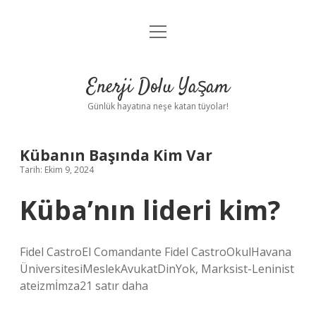
menüyü
Anasayfa
aç
Gizlilik Politikası
Enerji Dolu Yaşam
Yasal Uyarı
Günlük hayatına neşe katan tüyolar!
Hakkımızda
Kübanın Başında Kim Var
Tarih: Ekim 9, 2024
Küba’nın lideri kim?
Fidel CastroEl Comandante Fidel CastroOkulHavana
ÜniversitesiMeslekAvukatDinYok, Marksist-Leninist
ateizmİmza21 satır daha