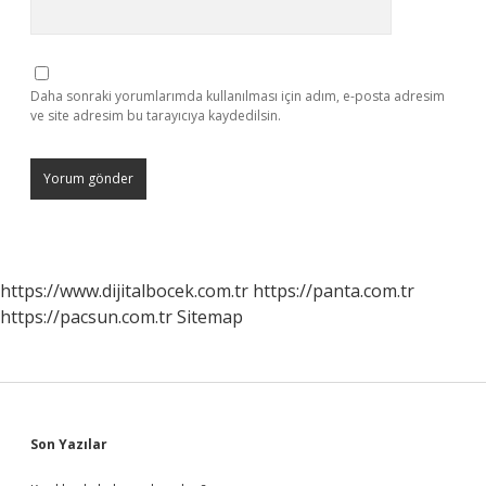
Daha sonraki yorumlarımda kullanılması için adım, e-posta adresim
ve site adresim bu tarayıcıya kaydedilsin.
https://www.dijitalbocek.com.tr
https://panta.com.tr
https://pacsun.com.tr
Sitemap
Sidebar
Son Yazılar