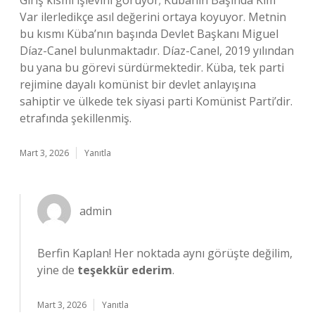
Giriş kısmı işlevini görüyor; Kübanın Başında Kim
Var ilerledikçe asıl değerini ortaya koyuyor. Metnin
bu kısmı Küba’nın başında Devlet Başkanı Miguel
Díaz-Canel bulunmaktadır. Díaz-Canel, 2019 yılından
bu yana bu görevi sürdürmektedir. Küba, tek parti
rejimine dayalı komünist bir devlet anlayışına
sahiptir ve ülkede tek siyasi parti Komünist Parti’dir.
etrafında şekillenmiş.
Mart 3, 2026
Yanıtla
admin
Berfin Kaplan! Her noktada aynı görüşte değilim,
yine de
teşekkür ederim
.
Mart 3, 2026
Yanıtla