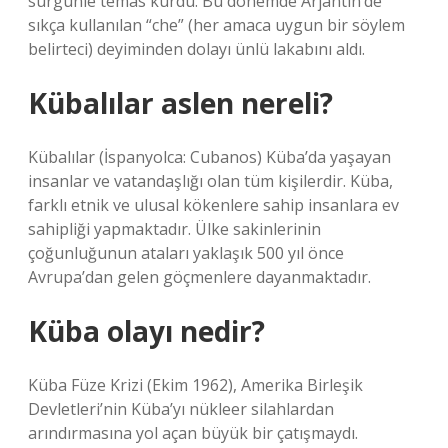
sürgünle temas kurdu. Bu dönemde Arjantin’de
sıkça kullanılan “che” (her amaca uygun bir söylem
belirteci) deyiminden dolayı ünlü lakabını aldı.
Kübalılar aslen nereli?
Kübalılar (İspanyolca: Cubanos) Küba’da yaşayan
insanlar ve vatandaşlığı olan tüm kişilerdir. Küba,
farklı etnik ve ulusal kökenlere sahip insanlara ev
sahipliği yapmaktadır. Ülke sakinlerinin
çoğunluğunun ataları yaklaşık 500 yıl önce
Avrupa’dan gelen göçmenlere dayanmaktadır.
Küba olayı nedir?
Küba Füze Krizi (Ekim 1962), Amerika Birleşik
Devletleri’nin Küba’yı nükleer silahlardan
arındırmasına yol açan büyük bir çatışmaydı.