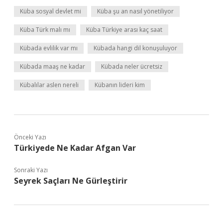
Küba sosyal devlet mi
Küba şu an nasıl yönetiliyor
Küba Türk malı mı
Küba Türkiye arası kaç saat
Kübada evlilik var mı
Kübada hangi dil konuşuluyor
Kübada maaş ne kadar
Kübada neler ücretsiz
Kübalılar aslen nereli
Kübanın lideri kim
Önceki Yazı
Türkiyede Ne Kadar Afgan Var
Sonraki Yazı
Seyrek Saçları Ne Gürleştirir