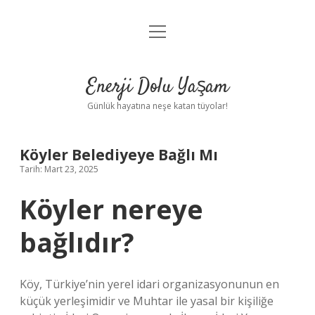
menüyü
Anasayfa
aç
Gizlilik Politikası
Enerji Dolu Yaşam
Yasal Uyarı
Günlük hayatına neşe katan tüyolar!
Hakkımızda
Köyler Belediyeye Bağlı Mı
Tarih: Mart 23, 2025
Köyler nereye
bağlıdır?
Köy, Türkiye’nin yerel idari organizasyonunun en
küçük yerleşimidir ve Muhtar ile yasal bir kişiliğe