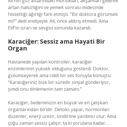
Ali’nin göz altlarındaki morlukları, akşamları giderek
artan halsizliğini ve yemek sonrası midesinde
hissettiği ağırlığı fark etmişti. “Bir doktora görünsek
mi?” dedi endişeyle. Ali, önce aldırış etmedi. Ama
Elif’in ısrarı ve sevgisi sonunda kazandı.
Karaciğer: Sessiz ama Hayati Bir
Organ
Hastanede yapılan kontroller, karaciğer
enzimlerinin yüksek olduğunu gösterdi. Doktor,
gülümseyerek ama ciddi bir ses tonuyla konuştu:
“Karaciğeriniz bize bir süredir sinyal gönderiyor,
şimdi onu dinlemenin tam zamanı.”
Karaciğer, bedenimizin en büyük ve en çalışkan
organlarından biridir. Detoks yapar, hormonları
düzenler, enerji üretir, sindirime yardımcı olur. Ama
çoğu zaman sessiz çalışır; ta ki yorulana kadar…