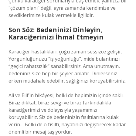
Çünkü karaciğer sorunlarıyla baş etmek, yalnızca bir
“çözüm planı” değil, aynı zamanda kendimize ve
sevdiklerimize kulak vermekle ilgilidir.
Son Söz: Bedeninizi Dinleyin,
Karaciğerinizi İhmal Etmeyin
Karaciğer hastalıkları, çoğu zaman sessizce gelişir.
Yorgunluğunuzu “iş yoğunluğu”, mide bulantınızı
“geçici rahatsızlık” sanabilirsiniz. Ama unutmayın,
bedeniniz size hep bir şeyler anlatır. Dinlerseniz
erken müdahale edebilir, sağlığınızı koruyabilirsiniz.
Ali ve Elif’in hikâyesi, belki de hepimizin içinde saklı.
Biraz dikkat, biraz sevgi ve biraz farkındalıkla
karaciğerimizi ve dolayısıyla yaşamımızı
koruyabiliriz. Siz de bedeninizin fısıltılarına kulak
verin… Belki de o fısıltı, hayatınızı değiştirecek kadar
önemli bir mesaj taşıyordur.