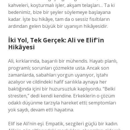
kahveleri, koşturmalı işler, akşam telaşları… Ta ki
bedenimiz, bize bir şeyler söylemeye başlayana
kadar. İşte bu hikâye, tam da o sessiz fısıltıların
ardından gelen büyük bir uyanışın hikâyesidir.
İki Yol, Tek Gerçek: Ali ve Elif’in
Hikâyesi
Ali, kırklarında, başarılı bir mühendis. Hayatı planlı,
programlı; sorunları çözmekte usta. Ancak son
zamanlarda, sabahları yorgun uyanıyor, iştahı
azalıyor ve cildindeki hafif sarılıkla aynaya her
baktığında içini bir huzursuzluk kaplıyordu. “Belki
stresten,” dedi kendi kendine. Erkeklerin o çözüm
odaklı düşünme tarzıyla hareket etti; semptomları
yok saydı, devam etti hayatına.
Elif ise Ali’nin eşi. Empatik, sezgileri güçlü bir kadın.