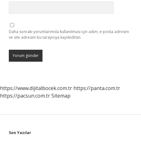
Daha sonraki yorumlarımda kullanılması için adım, e-posta adresim
ve site adresim bu tarayıcıya kaydedilsin.
https://www.dijitalbocek.com.tr
https://panta.com.tr
https://pacsun.com.tr
Sitemap
Sidebar
Son Yazılar