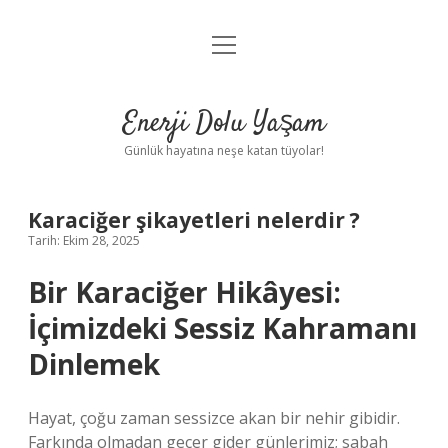
menüyü
Anasayfa
aç
Gizlilik Politikası
Enerji Dolu Yaşam
Yasal Uyarı
Günlük hayatına neşe katan tüyolar!
Hakkımızda
Karaciğer şikayetleri nelerdir ?
Tarih: Ekim 28, 2025
Bir Karaciğer Hikâyesi:
İçimizdeki Sessiz Kahramanı
Dinlemek
Hayat, çoğu zaman sessizce akan bir nehir gibidir.
Farkında olmadan geçer gider günlerimiz; sabah