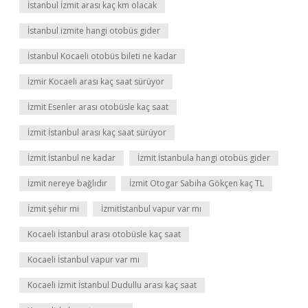
İstanbul İzmit arası kaç km olacak
İstanbul izmite hangi otobüs gider
İstanbul Kocaeli otobüs bileti ne kadar
İzmir Kocaeli arası kaç saat sürüyor
İzmit Esenler arası otobüsle kaç saat
İzmit İstanbul arası kaç saat sürüyor
İzmit İstanbul ne kadar
İzmit İstanbula hangi otobüs gider
İzmit nereye bağlıdır
İzmit Otogar Sabiha Gökçen kaç TL
İzmit şehir mi
İzmitİstanbul vapur var mı
Kocaeli İstanbul arası otobüsle kaç saat
Kocaeli İstanbul vapur var mı
Kocaeli İzmit İstanbul Dudullu arası kaç saat