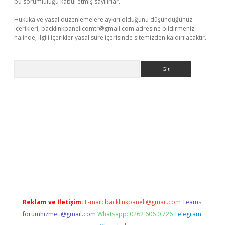
bu sorumluluğu kabul etmiş sayılırlar.
Hukuka ve yasal düzenlemelere aykırı olduğunu düşündüğünüz
içerikleri,
backlinkpanelicomtr@gmail.com
adresine bildirmeniz
halinde, ilgili içerikler yasal süre içerisinde sitemizden kaldırılacaktır.
Arama
etexper giriş
Reklam ve İletişim:
E-mail:
backlinkpaneli@gmail.com
Teams:
forumhizmeti@gmail.com
Whatsapp: 0262 606 0 726
Telegram: