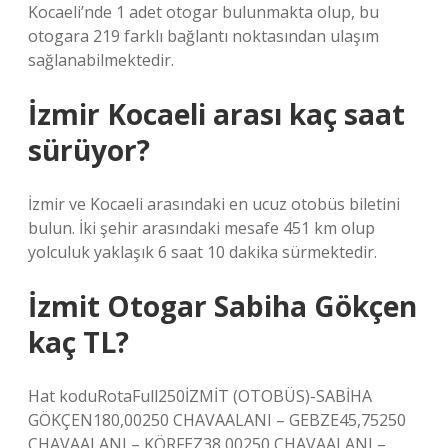
Kocaeli’nde 1 adet otogar bulunmakta olup, bu
otogara 219 farklı bağlantı noktasından ulaşım
sağlanabilmektedir.
İzmir Kocaeli arası kaç saat
sürüyor?
İzmir ve Kocaeli arasındaki en ucuz otobüs biletini
bulun. İki şehir arasındaki mesafe 451 km olup
yolculuk yaklaşık 6 saat 10 dakika sürmektedir.
İzmit Otogar Sabiha Gökçen
kaç TL?
Hat koduRotaFull250İZMİT (OTOBÜS)-SABİHA
GÖKÇEN180,00250 CHAVAALANI – GEBZE45,75250
CHAVAALANI – KÖRFEZ38,00250 CHAVAALANI –