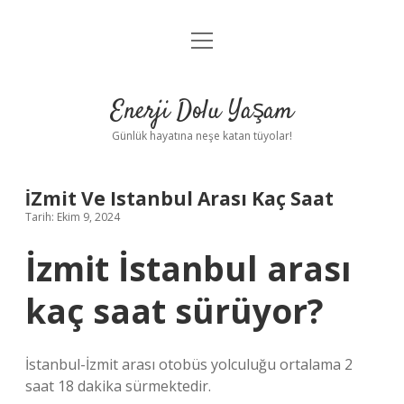
menüyü
Anasayfa
aç
Gizlilik Politikası
Enerji Dolu Yaşam
Yasal Uyarı
Günlük hayatına neşe katan tüyolar!
Hakkımızda
İZmit Ve Istanbul Arası Kaç Saat
Tarih: Ekim 9, 2024
İzmit İstanbul arası
kaç saat sürüyor?
İstanbul-İzmit arası otobüs yolculuğu ortalama 2
saat 18 dakika sürmektedir.