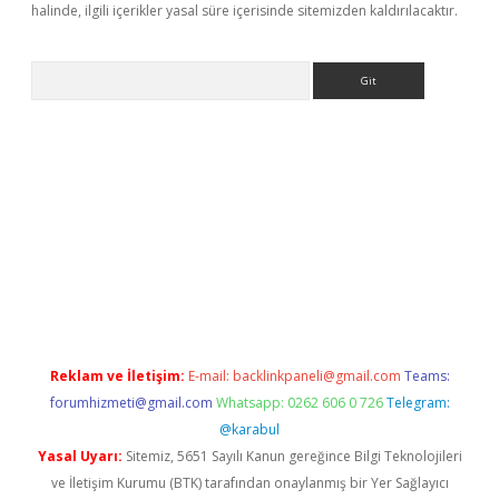
halinde, ilgili içerikler yasal süre içerisinde sitemizden kaldırılacaktır.
Arama
betexper giriş
betexper giriş
Reklam ve İletişim:
E-mail:
backlinkpaneli@gmail.com
Teams:
forumhizmeti@gmail.com
Whatsapp: 0262 606 0 726
Telegram:
@karabul
Yasal Uyarı:
Sitemiz, 5651 Sayılı Kanun gereğince Bilgi Teknolojileri
ve İletişim Kurumu (BTK) tarafından onaylanmış bir Yer Sağlayıcı