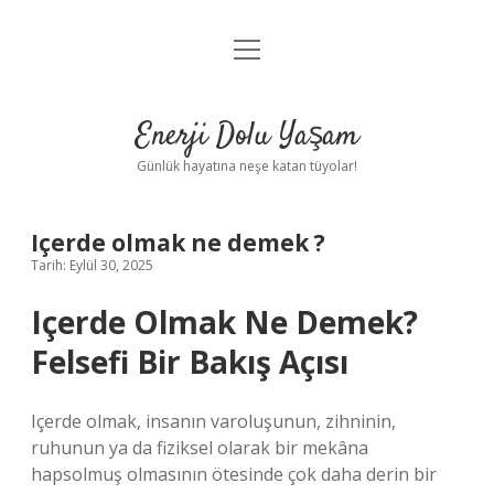
menüyü
Anasayfa
aç
Gizlilik Politikası
Enerji Dolu Yaşam
Yasal Uyarı
Günlük hayatına neşe katan tüyolar!
Hakkımızda
Içerde olmak ne demek ?
Tarih: Eylül 30, 2025
Içerde Olmak Ne Demek?
Felsefi Bir Bakış Açısı
Içerde olmak, insanın varoluşunun, zihninin,
ruhunun ya da fiziksel olarak bir mekâna
hapsolmuş olmasının ötesinde çok daha derin bir