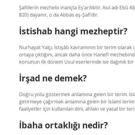
Şafiilerin mezhebi inançta Eş’ariliktir. Asıl adı Ebû 
820) dayanır, o da Abbas eş-Şafi’dir.
İstishab hangi mezheptir?
Nurhayat Yalçı, İstişâb kavramının bir terim olarak
ortaya çıktığını, ancak daha önce Hanefî mezhebinden
konunun ilk dönem Usul eserlerinde ise dağınık bir şe
İrşad ne demek?
Doğru yolu göstermek anlamına gelen bir terim. İsl
getirmeye çağırmak anlamına gelen bir İslami terim.
faaliyetler için kullanılan dini, ahlaki ve yasal bir ter
İbaha ortaklığı nedir?