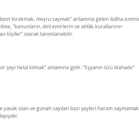
erbest bırakmak, meşru saymak” anlamına gelen ibâha ismini
elime, “kanunların, dinî emirlerin ve ahlâk kurallarının
n kişiler” olarak tanımlanabilir.
bir şeyi helal kılmak” anlamına gelir. “Eşyanın özü ibahadır”
öre yasak olan ve günah sayılan bazı şeyleri haram saymamak
yışıdır.