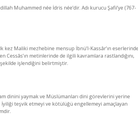
Abdillah Muhammed née İdris née’dir. Adı kurucu Şafii’ye (767-
 ilk kez Maliki mezhebine mensup İbnü’l-Kassâr’ın eserlerind
 Cessâs’ın metinlerinde de ilgili kavramlara rastlandığını,
kilde işlendiğini belirtmiştir.
am dinini yaymak ve Müslümanları dini görevlerini yerine
 İyiliği teşvik etmeyi ve kötülüğü engellemeyi amaçlayan
imdir.