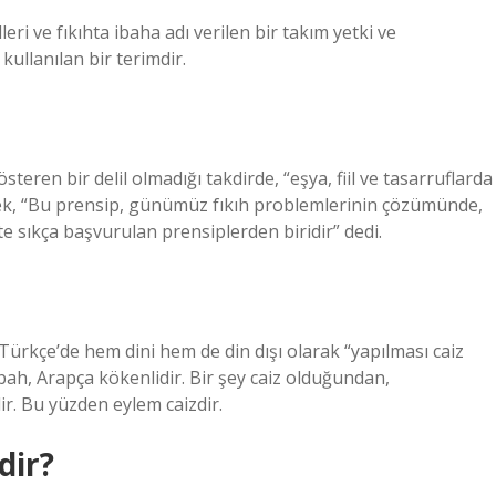
eri ve fıkıhta ibaha adı verilen bir takım yetki ve
kullanılan bir terimdir.
teren bir delil olmadığı takdirde, “eşya, fiil ve tasarruflarda
terek, “Bu prensip, günümüz fıkıh problemlerinin çözümünde,
kte sıkça başvurulan prensiplerden biridir” dedi.
Türkçe’de hem dini hem de din dışı olarak “yapılması caiz
bah, Arapça kökenlidir. Bir şey caiz olduğundan,
ir. Bu yüzden eylem caizdir.
dir?