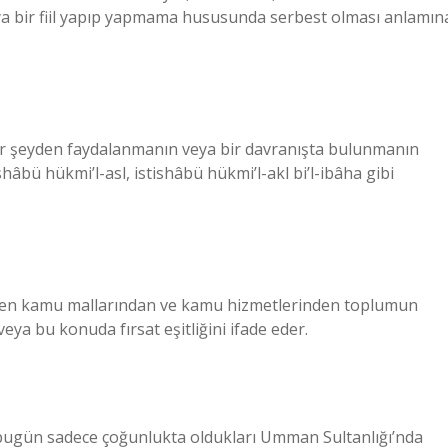
a bir fiil yapıp yapmama hususunda serbest olması anlamın
a bir şeyden faydalanmanın veya bir davranışta bulunmanın
âbü hükmi’l-asl, istishâbü hükmi’l-akl bi’l-ibâha gibi
edilen kamu mallarından ve kamu hizmetlerinden toplumun
eya bu konuda fırsat eşitliğini ifade eder.
nin bugün sadece çoğunlukta oldukları Umman Sultanlığı’nda