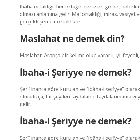
İbaha ortaklığı, her ortağın denizler, göller, nehirle
olması anlamına gelir. Mal ortaklığı, miras, vasiye
gerçekleşen bir ortaklıktır.
Maslahat ne demek din?
Maslahat, Arapça bir kelime olup yararlı, iyi, faydal
İbaha-i Şeriyye ne demek?
Şer’î inanca göre kurulan ve “ibâha-i şerîyye” olarak
olmadıkça, bir şeyden faydalanıp faydalanmama vey
gelir.
İbaha-i Şeriyye ne demek?
Şer’î inanca göre kurulan ve “ibâha-i şerîyye” olarak