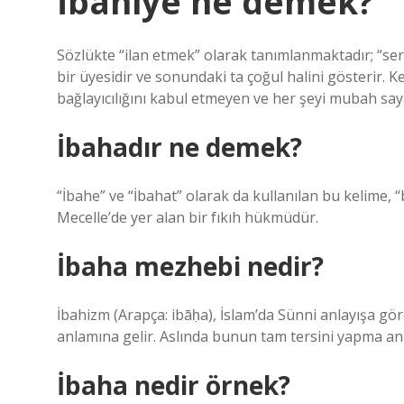
İbahiye ne demek?
Sözlükte “ilan etmek” olarak tanımlanmaktadır; “s
bir üyesidir ve sonundaki ta çoğul halini gösterir. K
bağlayıcılığını kabul etmeyen ve her şeyi mubah saya
İbahadır ne demek?
“İbahe” ve “İbahat” olarak da kullanılan bu kelime, “
Mecelle’de yer alan bir fıkıh hükmüdür.
İbaha mezhebi nedir?
İbahizm (Arapça: ibāḥa), İslam’da Sünni anlayışa g
anlamına gelir. Aslında bunun tam tersini yapma anla
İbaha nedir örnek?