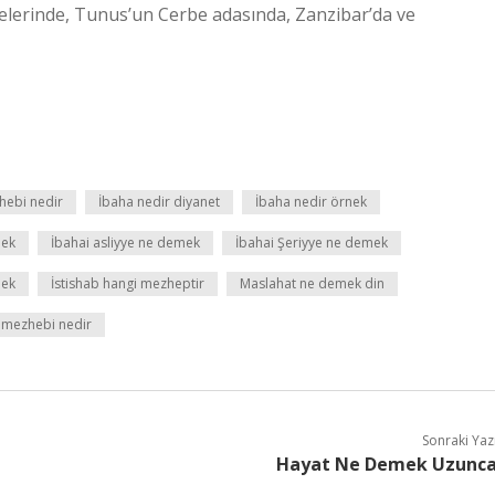
gelerinde, Tunus’un Cerbe adasında, Zanzibar’da ve
hebi nedir
İbaha nedir diyanet
İbaha nedir örnek
mek
İbahai asliyye ne demek
İbahai Şeriyye ne demek
mek
İstishab hangi mezheptir
Maslahat ne demek din
mezhebi nedir
Sonraki Yaz
Hayat Ne Demek Uzunc