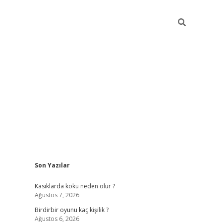
Sidebar
Son Yazılar
ilbet mobil giriş
betexper gi
Kasıklarda koku neden olur ?
Ağustos 7, 2026
Birdirbir oyunu kaç kişilik ?
Ağustos 6, 2026