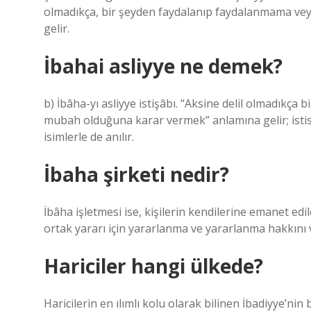
olmadıkça, bir şeyden faydalanıp faydalanmama vey
gelir.
İbahai asliyye ne demek?
b) İbâha-yı asliyye istişâbı. “Aksine delil olmadıkç
mubah olduğuna karar vermek” anlamına gelir; istish
isimlerle de anılır.
İbaha şirketi nedir?
İbâha işletmesi ise, kişilerin kendilerine emanet 
ortak yararı için yararlanma ve yararlanma hakkını v
Hariciler hangi ülkede?
Haricilerin en ılımlı kolu olarak bilinen İbadiyye’