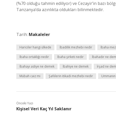
(%70 olduğu tahmin ediliyor) ve Cezayir’in bazı böl
Tanzanya’da azınlıkta oldukları bilinmektedir.
Tarih:
Makaleler
Hariciler hangi ülkede
İbadilik mezhebi nedir
İbaha mez
İbaha ortaklığı nedir
İbaha şirketi nedir
İbahadır ne de
İbahayı asliye ne demek
İbahiye ne demek
İrşad ne de
Mübah caiz mi
Şafiilerin itikadi mezhebi nedir
Ummanın 
Önceki Yazı
Kişisel Veri Kaç Yıl Saklanır