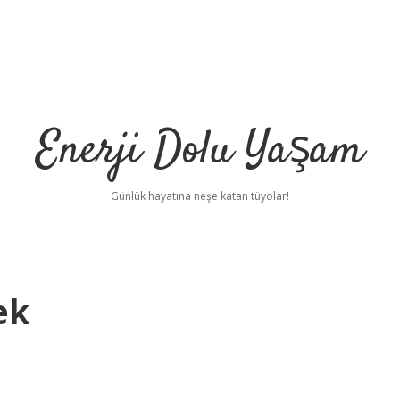
Enerji Dolu Yaşam
Günlük hayatına neşe katan tüyolar!
ek