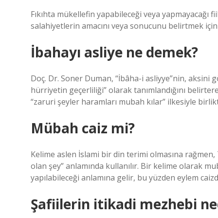
Fıkıhta mükellefin yapabileceği veya yapmayacağı fiill
salahiyetlerin amacını veya sonucunu belirtmek için 
İbahayı asliye ne demek?
Doç. Dr. Soner Duman, “İbâha-i asliyye”nin, aksini gös
hürriyetin geçerliliği” olarak tanımlandığını belir
“zaruri şeyler haramları mubah kılar” ilkesiyle birli
Mübah caiz mi?
Kelime aslen İslami bir din terimi olmasına rağmen, 
olan şey” anlamında kullanılır. Bir kelime olarak mu
yapılabileceği anlamına gelir, bu yüzden eylem caizd
Şafiilerin itikadi mezhebi ne