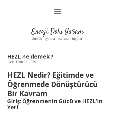
menüyü
Anasayfa
aç
Gizlilik Politikası
Enerji Dolu Yaşam
Yasal Uyarı
Günlük hayatına neşe katan tüyolar!
Hakkımızda
HEZL ne demek ?
Tarih: Ekim 22, 2025
HEZL Nedir? Eğitimde ve
Öğrenmede Dönüştürücü
Bir Kavram
Giriş: Öğrenmenin Gücü ve HEZL’in
Yeri