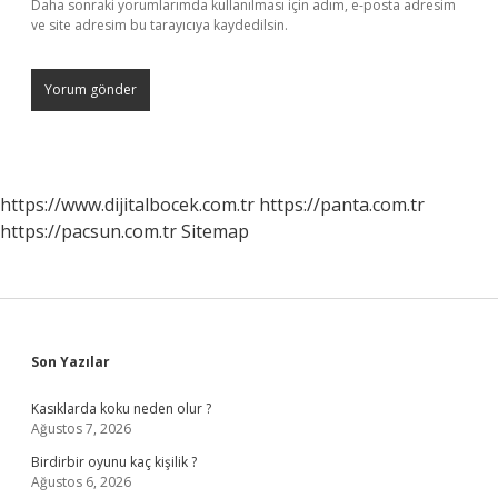
Daha sonraki yorumlarımda kullanılması için adım, e-posta adresim
ve site adresim bu tarayıcıya kaydedilsin.
https://www.dijitalbocek.com.tr
https://panta.com.tr
https://pacsun.com.tr
Sitemap
Sidebar
Son Yazılar
Kasıklarda koku neden olur ?
Ağustos 7, 2026
Birdirbir oyunu kaç kişilik ?
Ağustos 6, 2026