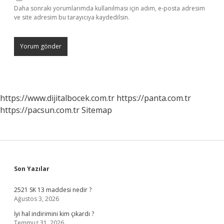
Daha sonraki yorumlarımda kullanılması için adım, e-posta adresim
ve site adresim bu tarayıcıya kaydedilsin.
https://www.dijitalbocek.com.tr
https://panta.com.tr
https://pacsun.com.tr
Sitemap
Sidebar
Son Yazılar
2521 SK 13 maddesi nedir ?
Ağustos 3, 2026
İyi hal indirimini kim çıkardı ?
Temmuz 31, 2026