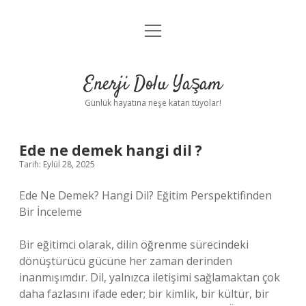
menüyü
Anasayfa
aç
Gizlilik Politikası
Enerji Dolu Yaşam
Yasal Uyarı
Günlük hayatına neşe katan tüyolar!
Hakkımızda
Ede ne demek hangi dil ?
Tarih: Eylül 28, 2025
Ede Ne Demek? Hangi Dil? Eğitim Perspektifinden
Bir İnceleme
Bir eğitimci olarak, dilin öğrenme sürecindeki
dönüştürücü gücüne her zaman derinden
inanmışımdır. Dil, yalnızca iletişimi sağlamaktan çok
daha fazlasını ifade eder; bir kimlik, bir kültür, bir