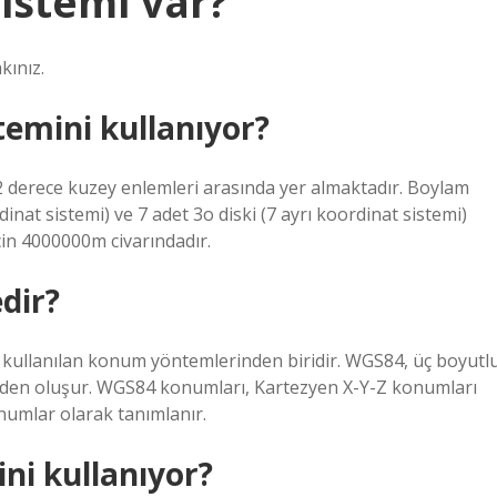
sistemi var?
kınız.
temini kullanıyor?
42 derece kuzey enlemleri arasında yer almaktadır. Boylam
rdinat sistemi) ve 7 adet 3o diski (7 ayrı koordinat sistemi)
çin 4000000m civarındadır.
dir?
kullanılan konum yöntemlerinden biridir. WGS84, üç boyutl
idden oluşur. WGS84 konumları, Kartezyen X-Y-Z konumları
numlar olarak tanımlanır.
ni kullanıyor?