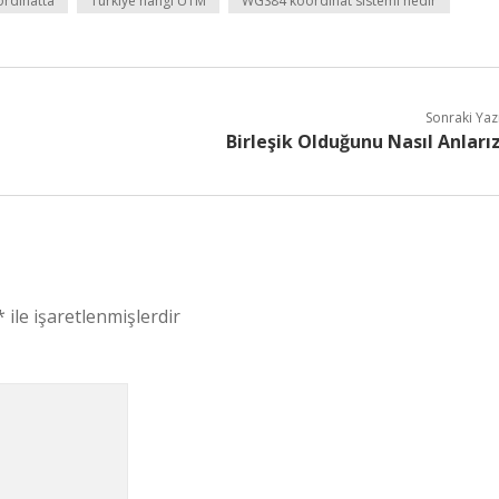
ordinatta
Türkiye hangi UTM
WGS84 koordinat sistemi nedir
Sonraki Yaz
Birleşik Olduğunu Nasıl Anları
*
ile işaretlenmişlerdir