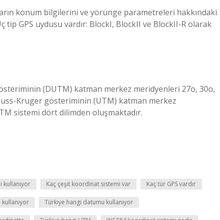
arın konum bilgilerini ve yörünge parametreleri hakkındaki
. Üç tip GPS uydusu vardır: BlockI, BlockII ve BlockII-R olarak
 gösteriminin (DUTM) katman merkez meridyenleri 27o, 30o,
i Gauss-Kruger gösteriminin (UTM) katman merkez
UTM sistemi dört dilimden oluşmaktadır.
 kullanıyor
Kaç çeşit koordinat sistemi var
Kaç tür GPS vardır
 kullanıyor
Türkiye hangi datumu kullanıyor