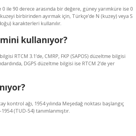
e 0 ile 90 derece arasında bir değere, güney yarımküre ise 0
e kuzeyi birbirinden ayırmak için, Türkçe’de N (kuzey) veya S
ğu) karakterleri kullanılır.
mini kullanıyor?
bilgisi RTCM 3.1’de, CMRP, FKP (SAPOS) düzeltme bilgisi
dardında, DGPS düzeltme bilgisi ise RTCM 2’de yer
nıyor?
tay kontrol ağı, 1954 yılında Meşedağ noktası başlangıç ​​
h-1954 (TUD-54) tanımlanmıştır.