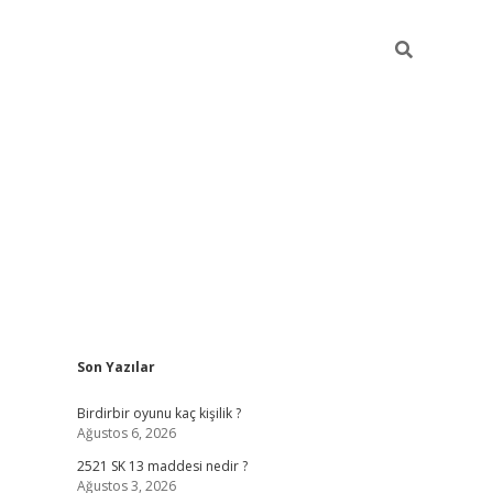
Sidebar
Son Yazılar
ilbet mobil giriş
betexp
Birdirbir oyunu kaç kişilik ?
Ağustos 6, 2026
2521 SK 13 maddesi nedir ?
Ağustos 3, 2026