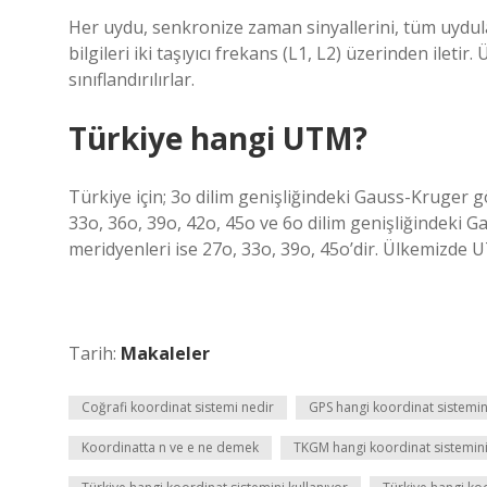
Her uydu, senkronize zaman sinyallerini, tüm uydul
bilgileri iki taşıyıcı frekans (L1, L2) üzerinden iletir
sınıflandırılırlar.
Türkiye hangi UTM?
Türkiye için; 3o dilim genişliğindeki Gauss-Kruger
33o, 36o, 39o, 42o, 45o ve 6o dilim genişliğindek
meridyenleri ise 27o, 33o, 39o, 45o’dir. Ülkemizde 
Tarih:
Makaleler
Coğrafi koordinat sistemi nedir
GPS hangi koordinat sistemini
Koordinatta n ve e ne demek
TKGM hangi koordinat sistemini