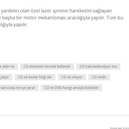
yardımcı olan özel lazer ışınının hareketini sağlayan
 başka bir motor mekanizması aracılığıyla yapılır. Tüm bu
ıyla yapılır.
 atılır mı
CD elementi nerede kullanılır
CD hala kullanılıyor mu
çalışır
CD ne kadar bilgi alır
CD ne oluyor
CD nedir
sürücüsü ne işe yarar
CD ve DVD hangi amaçla kullanılır
Sonraki Yaz