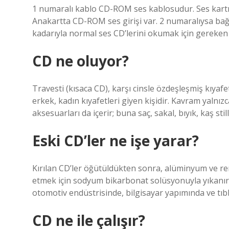
1 numaralı kablo CD-ROM ses kablosudur. Ses kartı
Anakartta CD-ROM ses girişi var. 2 numaralıysa ba
kadarıyla normal ses CD’lerini okumak için gereken 
CD ne oluyor?
Travesti (kısaca CD), karşı cinsle özdeşleşmiş kıyafetl
erkek, kadın kıyafetleri giyen kişidir. Kavram yalnız
aksesuarları da içerir; buna saç, sakal, bıyık, kaş stil
Eski CD’ler ne işe yarar?
Kırılan CD’ler öğütüldükten sonra, alüminyum ve re
etmek için sodyum bikarbonat solüsyonuyla yıkanır
otomotiv endüstrisinde, bilgisayar yapımında ve tıbbi
CD ne ile çalışır?