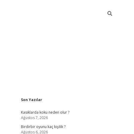
Sidebar
Son Yazılar
ilbet mobil giriş
betexper gi
Kasıklarda koku neden olur ?
Ağustos 7, 2026
Birdirbir oyunu kaç kişilik ?
Ağustos 6, 2026