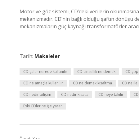
Motor ve göz sistemi, CD’deki verilerin okunmasına 
mekanizmadır. CD’nin bağlı olduğu şaftın dönüşü de
mekanizmaların güç kaynağı transformatörler aracılığ
Tarih:
Makaleler
CD çalar nerede kullanılır
CD cinsellik ne demek
CD çöpe
CD ne amaçla kullanılır
CD ne demek kısaltma
CD ne ile 
CD nedir bilişim
CD nedir kısaca
CD neye takılır
CD 
Eski CDler ne işe yarar
Önceki Yazı