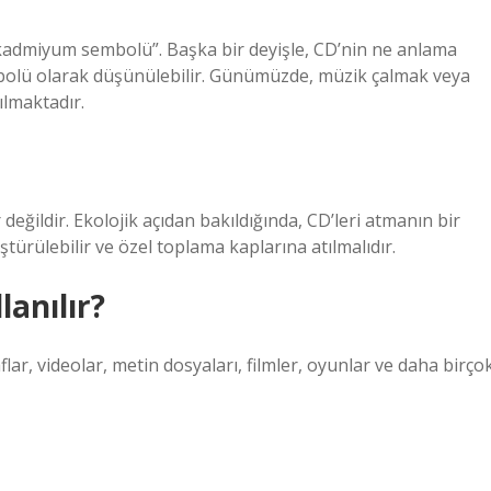
“kadmiyum sembolü”. Başka bir deyişle, CD’nin ne anlama
bolü olarak düşünülebilir. Günümüzde, müzik çalmak veya
ılmaktadır.
değildir. Ekolojik açıdan bakıldığında, CD’leri atmanın bir
türülebilir ve özel toplama kaplarına atılmalıdır.
anılır?
lar, videolar, metin dosyaları, filmler, oyunlar ve daha birço