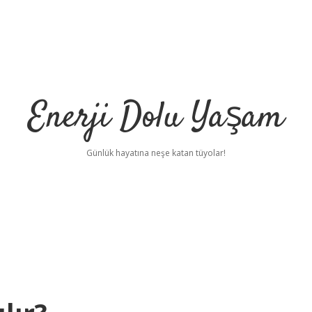
Enerji Dolu Yaşam
Günlük hayatına neşe katan tüyolar!