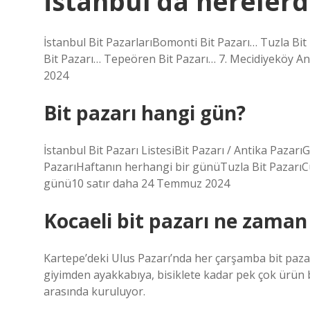
İstanbul’da nerelerd
İstanbul Bit PazarlarıBomonti Bit Pazarı… Tuzla Bit
Bit Pazarı… Tepeören Bit Pazarı… 7. Mecidiyeköy An
2024
Bit pazarı hangi gün?
İstanbul Bit Pazarı ListesiBit Pazarı / Antika Paza
PazarıHaftanın herhangi bir günüTuzla Bit PazarıC
günü10 satır daha 24 Temmuz 2024
Kocaeli bit pazarı ne zaman
Kartepe’deki Ulus Pazarı’nda her çarşamba bit paza
giyimden ayakkabıya, bisiklete kadar pek çok ürün
arasında kuruluyor.