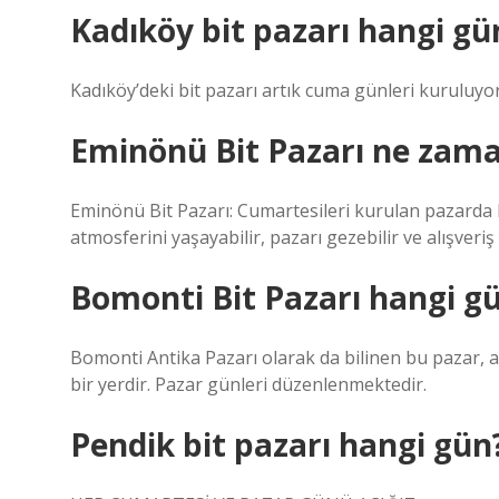
Kadıköy bit pazarı hangi gü
Kadıköy’deki bit pazarı artık cuma günleri kuruluyor
Eminönü Bit Pazarı ne zam
Eminönü Bit Pazarı: Cumartesileri kurulan pazarda bi
atmosferini yaşayabilir, pazarı gezebilir ve alışveriş 
Bomonti Bit Pazarı hangi g
Bomonti Antika Pazarı olarak da bilinen bu pazar, a
bir yerdir. Pazar günleri düzenlenmektedir.
Pendik bit pazarı hangi gün