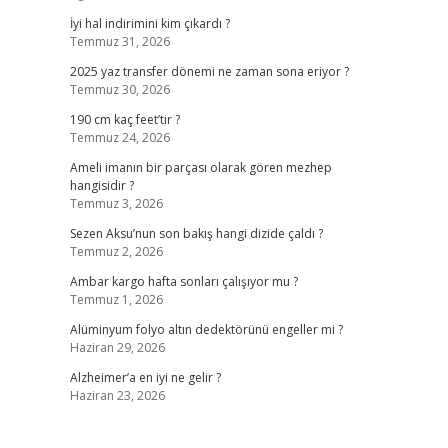
İyi hal indirimini kim çıkardı ?
Temmuz 31, 2026
2025 yaz transfer dönemi ne zaman sona eriyor ?
Temmuz 30, 2026
190 cm kaç feet’tir ?
Temmuz 24, 2026
Ameli imanın bir parçası olarak gören mezhep
hangisidir ?
Temmuz 3, 2026
Sezen Aksu’nun son bakış hangi dizide çaldı ?
Temmuz 2, 2026
Ambar kargo hafta sonları çalışıyor mu ?
Temmuz 1, 2026
Alüminyum folyo altın dedektörünü engeller mi ?
Haziran 29, 2026
Alzheimer’a en iyi ne gelir ?
Haziran 23, 2026