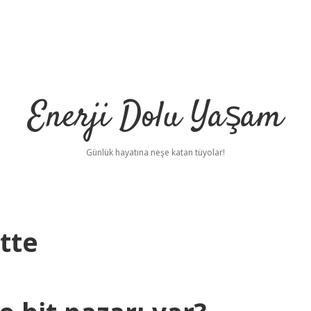
Enerji Dolu Yaşam
Günlük hayatına neşe katan tüyolar!
tte