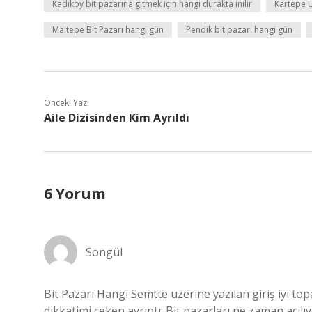
Kadıköy bit pazarına gitmek için hangi durakta inilir
Kartepe U
Maltepe Bit Pazarı hangi gün
Pendik bit pazarı hangi gün
Önceki Yazı
Aile Dizisinden Kim Ayrıldı
6 Yorum
Songül
Bit Pazarı Hangi Semtte üzerine yazılan giriş iyi 
dikkatimi çeken ayrıntı: Bit pazarları ne zaman açılı