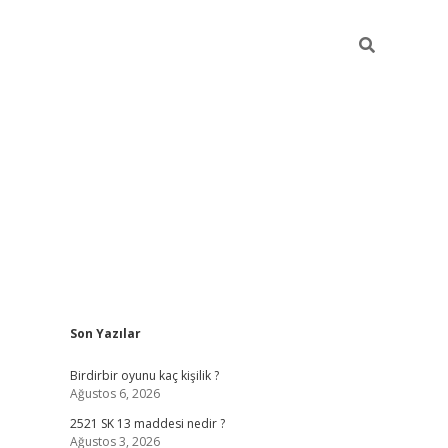
Sidebar
Son Yazılar
ilbet mobil giriş
betexpe
Birdirbir oyunu kaç kişilik ?
Ağustos 6, 2026
2521 SK 13 maddesi nedir ?
Ağustos 3, 2026