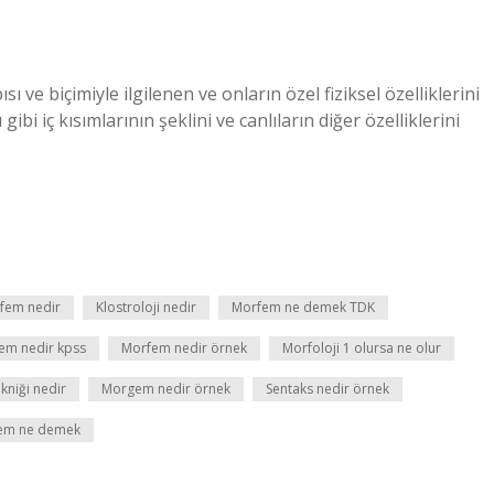
sı ve biçimiyle ilgilenen ve onların özel fiziksel özelliklerini
gibi iç kısımlarının şeklini ve canlıların diğer özelliklerini
fem nedir
Klostroloji nedir
Morfem ne demek TDK
em nedir kpss
Morfem nedir örnek
Morfoloji 1 olursa ne olur
ekniği nedir
Morgem nedir örnek
Sentaks nedir örnek
nem ne demek