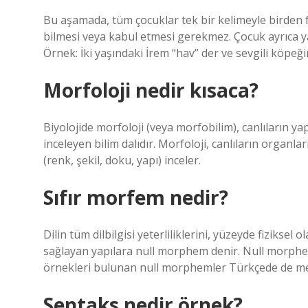
Bu aşamada, tüm çocuklar tek bir kelimeyle birden fa
bilmesi veya kabul etmesi gerekmez. Çocuk ayrıca yarat
Örnek: İki yaşındaki İrem “hav” der ve sevgili köpeği
Morfoloji nedir kısaca?
Biyolojide morfoloji (veya morfobilim), canlıların yapı
inceleyen bilim dalıdır. Morfoloji, canlıların organları 
(renk, şekil, doku, yapı) inceler.
Sıfır morfem nedir?
Dilin tüm dilbilgisi yeterliliklerini, yüzeyde fiziksel
sağlayan yapılara null morphem denir. Null morphem 
örnekleri bulunan null morphemler Türkçede de me
Sentaks nedir örnek?