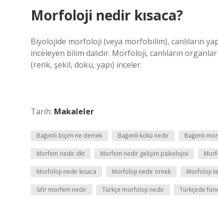
Morfoloji nedir kısaca?
Biyolojide morfoloji (veya morfobilim), canlıların yapı
inceleyen bilim dalıdır. Morfoloji, canlıların organları 
(renk, şekil, doku, yapı) inceler.
Tarih:
Makaleler
Bağımlı biçim ne demek
Bağımlı kökü nedir
Bağımlı mor
Morfem nedir dkt
Morfem nedir gelişim psikolojisi
Morf
Morfoloji nedir kısaca
Morfoloji nedir örnek
Morfoloji t
Sıfır morfem nedir
Türkçe morfoloji nedir
Türkçede fo