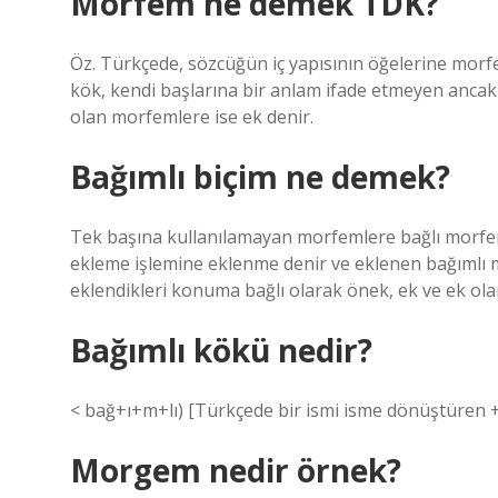
Morfem ne demek TDK?
Öz. Türkçede, sözcüğün iç yapısının öğelerine morf
kök, kendi başlarına bir anlam ifade etmeyen ancak k
olan morfemlere ise ek denir.
Bağımlı biçim ne demek?
Tek başına kullanılamayan morfemlere bağlı morfem
ekleme işlemine eklenme denir ve eklenen bağımlı m
eklendikleri konuma bağlı olarak önek, ek ve ek olar
Bağımlı kökü nedir?
< bağ+ı+m+lı) [Türkçede bir ismi isme dönüştüren +m
Morgem nedir örnek?