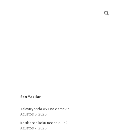
Sidebar
Son Yazılar
ilbet mobil giriş
betexper
Televizyonda AV1 ne demek ?
Ağustos 8, 2026
Kasıklarda koku neden olur ?
Ağustos 7, 2026