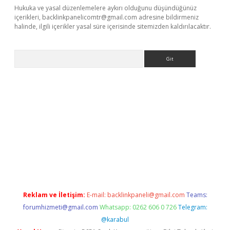
Hukuka ve yasal düzenlemelere aykırı olduğunu düşündüğünüz
içerikleri,
backlinkpanelicomtr@gmail.com
adresine bildirmeniz
halinde, ilgili içerikler yasal süre içerisinde sitemizden kaldırılacaktır.
Arama
er giriş
betexper giriş
Reklam ve İletişim:
E-mail:
backlinkpaneli@gmail.com
Teams:
forumhizmeti@gmail.com
Whatsapp: 0262 606 0 726
Telegram:
@karabul