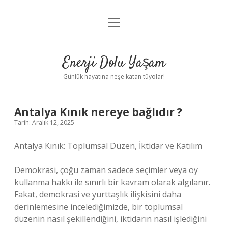
menüyü
Anasayfa
aç
Gizlilik Politikası
Enerji Dolu Yaşam
Yasal Uyarı
Günlük hayatına neşe katan tüyolar!
Hakkımızda
Antalya Kınık nereye bağlıdır ?
Tarih: Aralık 12, 2025
Antalya Kınık: Toplumsal Düzen, İktidar ve Katılım
Demokrasi, çoğu zaman sadece seçimler veya oy
kullanma hakkı ile sınırlı bir kavram olarak algılanır.
Fakat, demokrasi ve yurttaşlık ilişkisini daha
derinlemesine incelediğimizde, bir toplumsal
düzenin nasıl şekillendiğini, iktidarın nasıl işlediğini