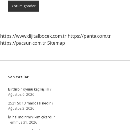
https://www.dijitalbocek.com.tr
https://panta.com.tr
https://pacsun.com.tr
Sitemap
Sidebar
Son Yazılar
Birdirbir oyunu kaç kişilik ?
Ağustos 6, 2026
2521 SK 13 maddesi nedir ?
Ağustos 3, 2026
İyi hal indirimini kim çıkardı ?
Temmuz 31, 2026