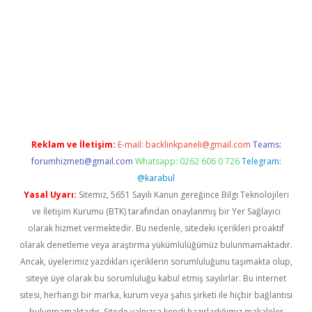
 giriş
betexper giriş
Reklam ve İletişim:
E-mail:
backlinkpaneli@gmail.com
Teams:
forumhizmeti@gmail.com
Whatsapp: 0262 606 0 726
Telegram:
@karabul
Yasal Uyarı:
Sitemiz, 5651 Sayılı Kanun gereğince Bilgi Teknolojileri
ve İletişim Kurumu (BTK) tarafından onaylanmış bir Yer Sağlayıcı
olarak hizmet vermektedir. Bu nedenle, sitedeki içerikleri proaktif
olarak denetleme veya araştırma yükümlülüğümüz bulunmamaktadır.
Ancak, üyelerimiz yazdıkları içeriklerin sorumluluğunu taşımakta olup,
siteye üye olarak bu sorumluluğu kabul etmiş sayılırlar. Bu internet
sitesi, herhangi bir marka, kurum veya şahıs şirketi ile hiçbir bağlantısı
bulunmamaktadır. Sitede yalnızca kendi hazırladığımız makaleler