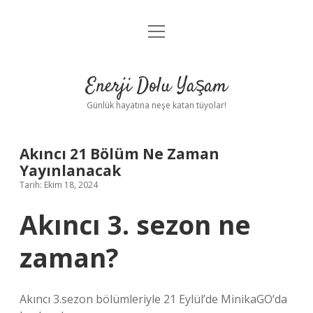
menüyü
Anasayfa
aç
Gizlilik Politikası
Enerji Dolu Yaşam
Yasal Uyarı
Günlük hayatına neşe katan tüyolar!
Hakkımızda
Akıncı 21 Bölüm Ne Zaman
Yayınlanacak
Tarih: Ekim 18, 2024
Akıncı 3. sezon ne
zaman?
Akıncı 3.sezon bölümleriyle 21 Eylül’de MinikaGO’da