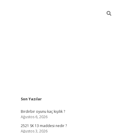
Sidebar
Son Yazılar
ilbet mobil giriş
betexper gi
Birdirbir oyunu kaç kişilik ?
Ağustos 6, 2026
2521 SK 13 maddesi nedir ?
Ağustos 3, 2026