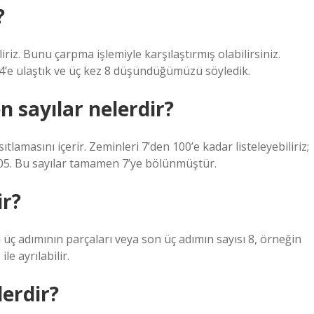
?
riz. Bunu çarpma işlemiyle karşılaştırmış olabilirsiniz.
’e ulaştık ve üç kez 8 düşündüğümüzü söyledik.
n sayılar nelerdir?
sıtlamasını içerir. Zeminleri 7’den 100’e kadar listeleyebiliriz;
ve 105. Bu sayılar tamamen 7’ye bölünmüştür.
ir?
 son üç adımının parçaları veya son üç adımın sayısı 8, örneğin
le ayrılabilir.
lerdir?