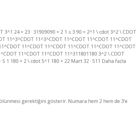
T 3^1 24 = 23 · 31909090 = 2 1 ≤ 3 90 = 2^1 \ cdot 3^2 \ CDO
 11^CDOT 11^3^CDOT 11^3^CDOT 11^CDOT 11^CDOT 11^CDOT
11^CDOT 11^CDOT 11^CDOT 11^CDOT 11^CDOT 11^CDOT
^CDOT 11^CDOT 11^CDOT 11^311801180 3^2 \ CDOT
 5 1 180 = 2 \ cdot 5^1 180 = 22 Mart 32 · 511 Daha fazla
bölünmesi gerektiğini gösterir. Numara hem 2 hem de 3’e