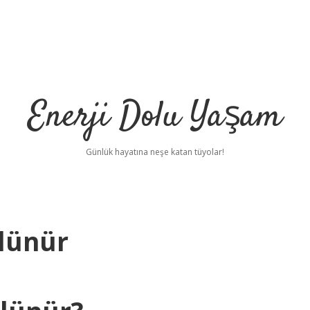
Enerji Dolu Yaşam
Günlük hayatına neşe katan tüyolar!
ölünür