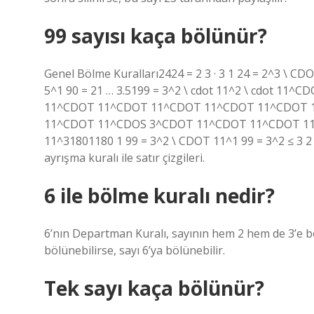
99 sayısı kaça bölünür?
Genel Bölme Kuralları2424 = 2 3 · 3 1 24 = 2^3 \ CDO
5^1 90 = 21 … 3.5199 = 3^2 \ cdot 11^2 \ cdot
11^CDOT 11^CDOT 11^CDOT 11^CDOT 11^CDOT 
11^CDOT 11^CDOS 3^CDOT 11^CDOT 11^CDOT 11
11^31801180 1 99 = 3^2 \ CDOT 11^1 99 = 3^2 ≤ 3 2 ·
ayrışma kuralı ile satır çizgileri.
6 ile bölme kuralı nedir?
6’nın Departman Kuralı, sayının hem 2 hem de 3’e 
bölünebilirse, sayı 6’ya bölünebilir.
Tek sayı kaça bölünür?