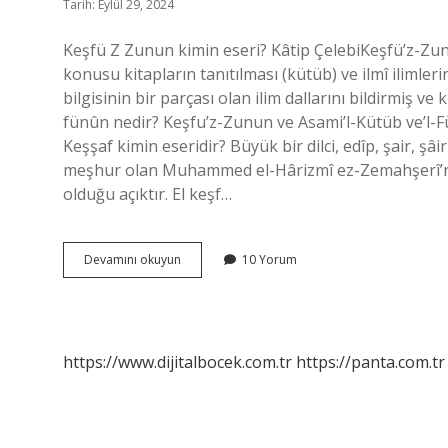
Tarih: Eylül 29, 2024
Keşfü Z Zunun kimin eseri? Kâtip ÇelebiKeşfü’z-Zu
konusu kitapların tanıtılması (kütüb) ve ilmî ilimleri
bilgisinin bir parçası olan ilim dallarını bildirmiş ve
fünûn nedir? Keşfu’z-Zunun ve Asami’l-Kütüb ve’l-Fü
Keşşaf kimin eseridir? Büyük bir dilci, edîp, şair, şâir
meşhur olan Muhammed el-Hârizmî ez-Zemahşerî’nin
olduğu açıktır. El keşf…
Keşfü
Devamını okuyun
10 Yorum
Z
Zünun
Adlı
Eser
Kime
https://www.dijitalbocek.com.tr
https://panta.com.tr
Aittir