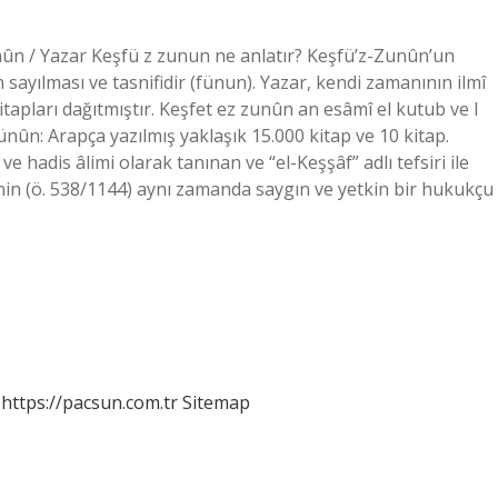
nûn / Yazar Keşfü z zunun ne anlatır? Keşfü’z-Zunûn’un
n sayılması ve tasnifidir (fünun). Yazar, kendi zamanının ilmî
 kitapları dağıtmıştır. Keşfet ez zunûn an esâmî el kutub ve l
nûn: Arapça yazılmış yaklaşık 15.000 kitap ve 10 kitap.
 ve hadis âlimi olarak tanınan ve “el-Keşşâf” adlı tefsiri ile
 (ö. 538/1144) aynı zamanda saygın ve yetkin bir hukukçu
https://pacsun.com.tr
Sitemap