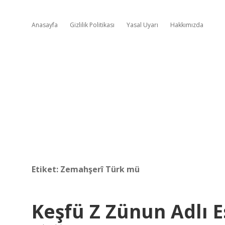
Anasayfa
Gizlilik Politikası
Yasal Uyarı
Hakkımızda
Etiket:
Zemahşerî Türk mü
Keşfü Z Zünun Adlı E