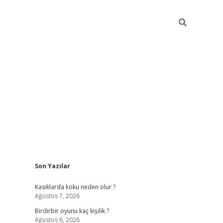
Sidebar
Son Yazılar
ilbet mobil giriş
bet
Kasıklarda koku neden olur ?
Ağustos 7, 2026
Birdirbir oyunu kaç kişilik ?
Ağustos 6, 2026