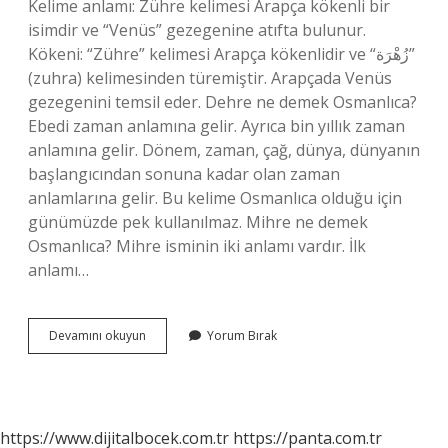
Kelime anlamı: Zühre kelimesi Arapça kökenli bir
isimdir ve “Venüs” gezegenine atıfta bulunur.
Kökeni: “Zühre” kelimesi Arapça kökenlidir ve “زُهْرَة”
(zuhra) kelimesinden türemiştir. Arapçada Venüs
gezegenini temsil eder. Dehre ne demek Osmanlıca?
Ebedi zaman anlamına gelir. Ayrıca bin yıllık zaman
anlamına gelir. Dönem, zaman, çağ, dünya, dünyanın
başlangıcından sonuna kadar olan zaman
anlamlarına gelir. Bu kelime Osmanlıca olduğu için
günümüzde pek kullanılmaz. Mihre ne demek
Osmanlıca? Mihre isminin iki anlamı vardır. İlk
anlamı…
Zehre
Devamını okuyun
Yorum Bırak
Osmanlıca
Ne
Demek
https://www.dijitalbocek.com.tr
https://panta.com.tr