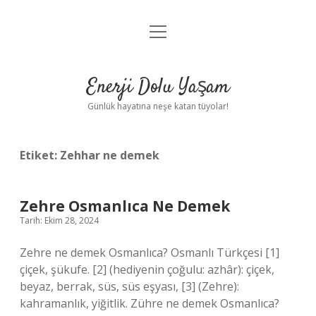
menüyü
Anasayfa
aç
Gizlilik Politikası
Enerji Dolu Yaşam
Yasal Uyarı
Günlük hayatına neşe katan tüyolar!
Hakkımızda
Etiket:
Zehhar ne demek
Zehre Osmanlıca Ne Demek
Tarih: Ekim 28, 2024
Zehre ne demek Osmanlıca? Osmanlı Türkçesi [1]
çiçek, şükufe. [2] (hediyenin çoğulu: azhâr): çiçek,
beyaz, berrak, süs, süs eşyası, [3] (Zehre):
kahramanlık, yiğitlik. Zühre ne demek Osmanlıca?