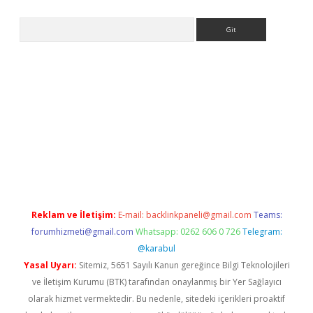
Arama
 giriş
betexper giriş
betexper giriş
Reklam ve İletişim:
E-mail:
backlinkpaneli@gmail.com
Teams:
forumhizmeti@gmail.com
Whatsapp: 0262 606 0 726
Telegram:
@karabul
Yasal Uyarı:
Sitemiz, 5651 Sayılı Kanun gereğince Bilgi Teknolojileri
ve İletişim Kurumu (BTK) tarafından onaylanmış bir Yer Sağlayıcı
olarak hizmet vermektedir. Bu nedenle, sitedeki içerikleri proaktif